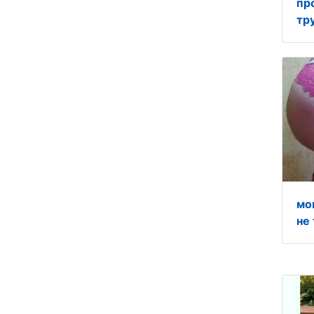
пр
тр
мо
не