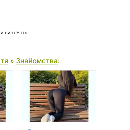
и вирт.Есть
ття
»
Знайомства
: