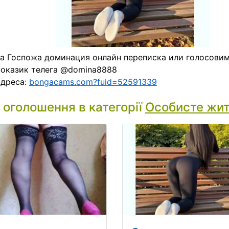
а Госпожа доминация онлайн переписка или голосовим
оказик телега @domina8888
адреса:
bongacams.com?fuid=52591339
і оголошення в категорії
Особисте жи