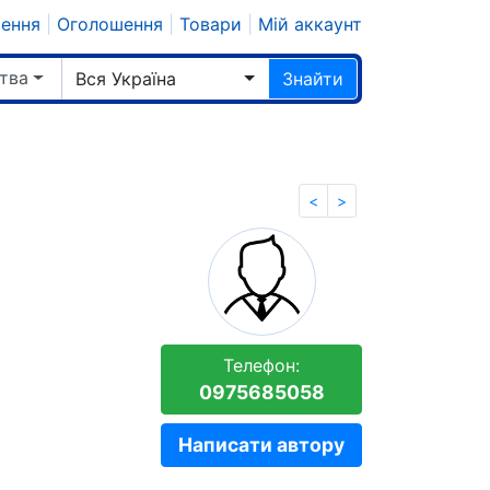
шення
|
Оголошення
|
Товари
|
Мій аккаунт
тва
Вся Україна
Знайти
<
>
Телефон:
0975685058
Написати автору