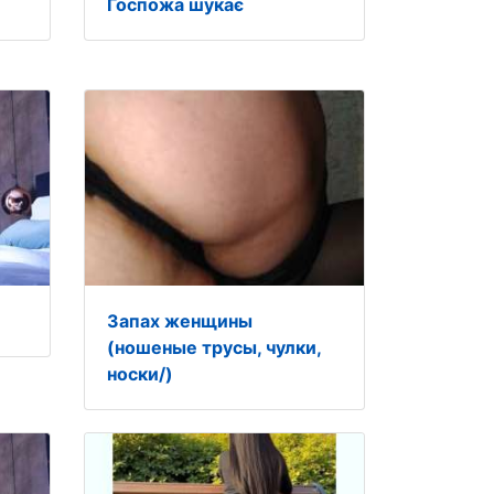
Госпожа шукає
Запах женщины
(ношеные трусы, чулки,
носки/)