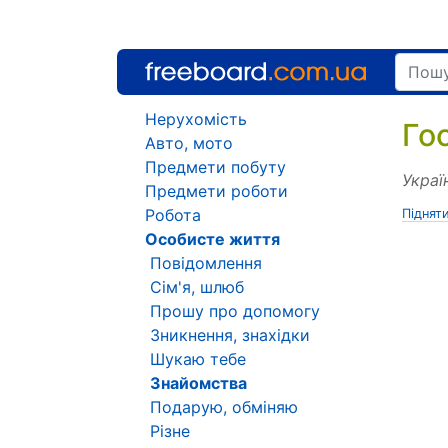
Нерухомість
Го
Авто, мото
Предмети побуту
Украї
Предмети роботи
Робота
Піднят
Особисте життя
Повідомлення
Сім'я, шлюб
Прошу про допомогу
Зникнення, знахідки
Шукаю тебе
Знайомства
Подарую, обміняю
Різне