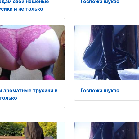
одам свои ношеные
Госпожа шукає
усики и не только
и ароматные трусики и
Госпожа шукає
 только