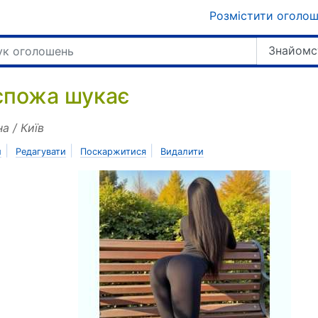
Розмістити оголо
Знайомс
спожа шукає
на / Київ
|
|
|
и
Редагувати
Поскаржитися
Видалити