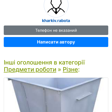
kharkiv.rabota
Телефон не вказаний
Написати автору
Інші оголошення в категорії
Предмети роботи
»
Різне
: