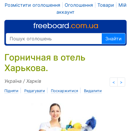
Розмістити оголошення
|
Оголошення
|
Товари
|
Мій
аккаунт
Знайти
Горничная в отель
Харькова.
Україна / Харків
<
>
|
|
|
Підняти
Редагувати
Поскаржитися
Видалити