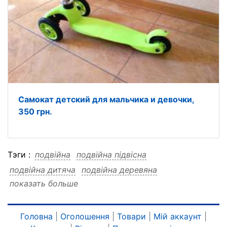
Самокат детский для мальчика и девочки,
350 грн.
Тэги :
подвійна
подвійна підвісна
подвійна дитяча
подвійна деревяна
показать больше
подвійна гойдалка
подвійна гойдалка підвісна
подвійна гойдалка дитяча
подвійна гойдалка деревяна
підвісна
Головна
|
Оголошення
|
Товари
|
Мій аккаунт
|