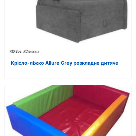
Крісло-ліжко Allure Grey розкладне дитяче