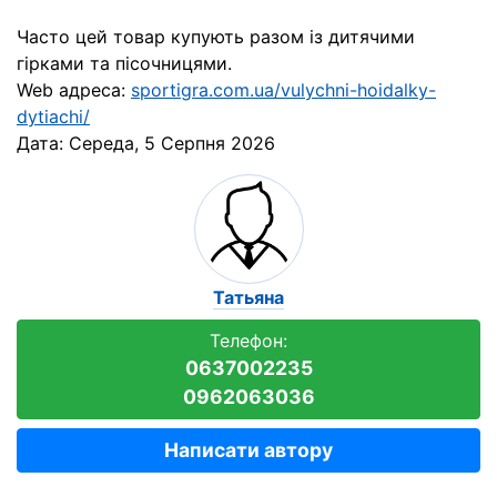
Часто цей товар купують разом із дитячими
гірками та пісочницями.
Web адреса:
sportigra.com.ua/vulychni-hoidalky-
dytiachi/
Дата:
Середа, 5 Серпня 2026
Татьяна
Телефон:
0637002235
0962063036
Написати автору