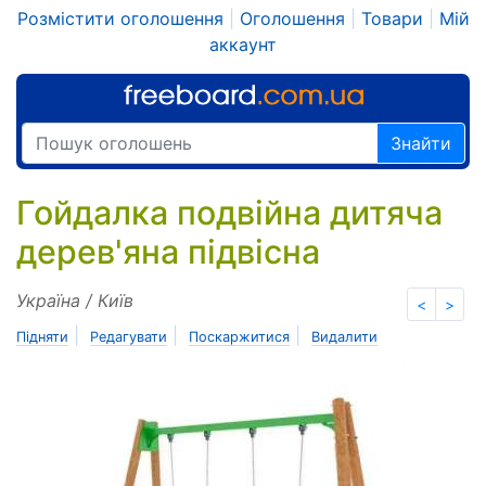
Розмістити оголошення
|
Оголошення
|
Товари
|
Мій
аккаунт
Знайти
Гойдалка подвійна дитяча
дерев'яна підвісна
Україна / Київ
<
>
|
|
|
Підняти
Редагувати
Поскаржитися
Видалити