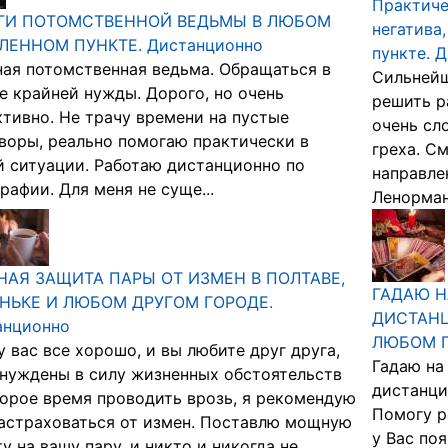
Практиче
ГИ ПОТОМСТВЕННОЙ ВЕДЬМЫ В ЛЮБОМ
негатива
ЛЕННОМ ПУНКТЕ. Дистанционно
пункте. 
ая потомственная ведьма. Обращаться в
Сильнейш
е крайней нужды. Дорого, но очень
решить р
тивно. Не трачу времени на пустые
очень сл
воры, реально помогаю практически в
греха. С
 ситуации. Работаю дистанционно по
направлен
рафии. Для меня не суще...
Ленорман,
АЯ ЗАЩИТА ПАРЫ ОТ ИЗМЕН В ПОЛТАВЕ,
ГАДАЮ Н
НЬКЕ И ЛЮБОМ ДРУГОМ ГОРОДЕ.
ДИСТАНЦ
анционно
ЛЮБОМ 
у вас все хорошо, и вы любите друг друга,
Гадаю на
нуждены в силу жизненных обстоятельств
дистанци
орое время проводить врозь, я рекомендую
Помогу р
астраховаться от измен. Поставлю мощную
у Вас по
у на вашу пару, и никто и никогда не