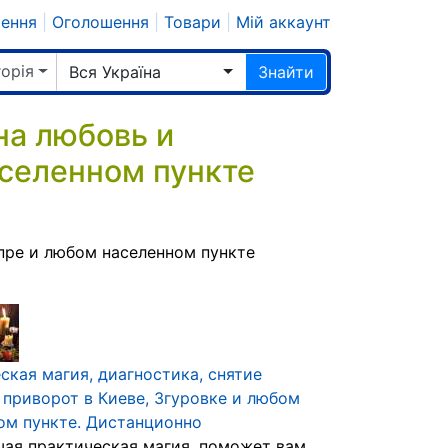
шення
|
Оголошення
|
Товари
|
Мій аккаунт
горія
Вся Україна
Знайти
на любовь и
селенном пункте
пре и любом населенном пункте
ская магия, диагностика, снятие
, приворот в Киеве, Згуровке и любом
ом пункте. Дистанционно
ая практическая магия, поможет вам