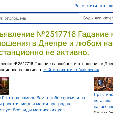
Розмістити оголо
Будь-яка кате
ъявление №2517716 Гадание 
ношения в Днепре и любом на
станционно не активно.
ление №2517716 Гадание на любовь и отношения в Дне
нционно не активно.
Найти похожие объявления
.
Практиче
.Я готова помочь Вам в любое время и на
негатива
 расстоянии,для магии преград не
населенн
твует.Все виды магических усл
Сильнейш