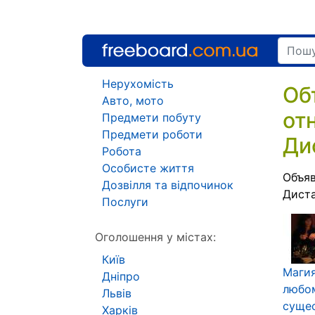
Нерухомість
Об
Авто, мото
от
Предмети побуту
Предмети роботи
Ди
Робота
Особисте життя
Объяв
Дозвілля та відпочинок
Диста
Послуги
Оголошення у містах:
Київ
Магия
Дніпро
любом
Львів
сущес
Харків