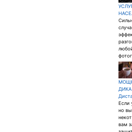
УСЛУ
НАСЕ
Сильн
случа
эффек
разго
любой
фотог
МОЩН
ДИКА
Дист
Если 
но вы
некот
вам з
защит