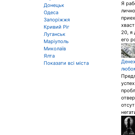
Я раб
Донецьк
лично
Одеса
приех
Запоріжжя
хваст
Кривий Ріг
20, я
Луганськ
его ро
Маріуполь
Миколаїв
Ялта
Денеж
Показати всі міста
любом
Предл
успех
пробл
отвер
отсут
негат