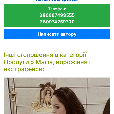
Телефон:
380667493555
380974259700
Написати автору
Інші оголошення в категорії
Послуги
»
Магія, ворожіння і
екстрасенси
: