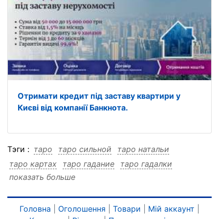
Отримати кредит під заставу квартири у
Києві від компанії Банкнота.
Тэги :
таро
таро сильной
таро натальи
таро картах
таро гадание
таро гадалки
показать больше
таро гадалки сильной
таро гадалки натальи
таро гадалки картах
таро гадалки гадание
сильной
сильной таро
сильной натальи
Головна
|
Оголошення
|
Товари
|
Мій аккаунт
|