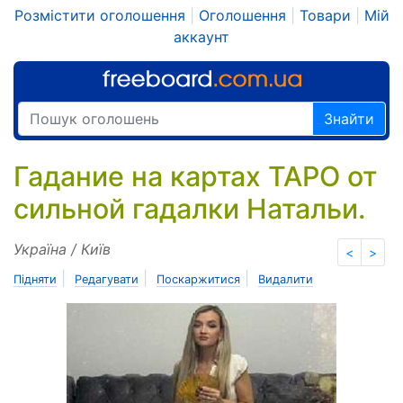
Розмістити оголошення
|
Оголошення
|
Товари
|
Мій
аккаунт
Знайти
Гадание на картах ТАРО от
сильной гадалки Натальи.
Україна / Київ
<
>
|
|
|
Підняти
Редагувати
Поскаржитися
Видалити