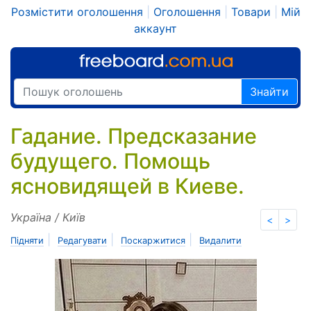
Розмістити оголошення
|
Оголошення
|
Товари
|
Мій
аккаунт
Знайти
Гадание. Предсказание
будущего. Помощь
ясновидящей в Киеве.
Україна / Київ
<
>
|
|
|
Підняти
Редагувати
Поскаржитися
Видалити