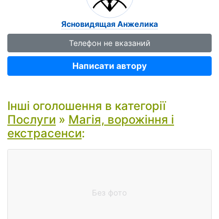
Ясновидящая Анжелика
Телефон не вказаний
Написати автору
Інші оголошення в категорії
Послуги
»
Магія, ворожіння і
екстрасенси
:
Без фото