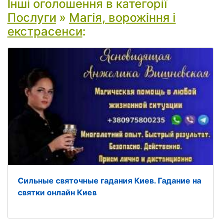
Інші оголошення в категорії
Послуги
»
Магія, ворожіння і
екстрасенси
:
Сильные святочные гадания Киев. Гадание на
святки онлайн Киев