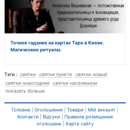
Точное гадание на картах Таро в Киеве.
Магические ритуалы.
Тэги :
святки
святки пункте
святки новый
святки новогодняя
святки населенном
показать больше
святки магия
святки любом
святки год
святки гадания
святки гадания пункте
святки гадания новый
Головна
|
Оголошення
|
Товари
|
Мій аккаунт
|
Контакти
|
Відгуки
|
Правила розміщення
святки гадания новогодняя
оголошень
|
Карта сайту
святки гадания населенном