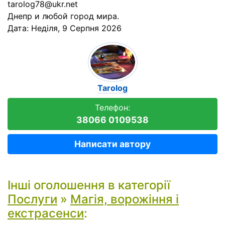
tarolog78@ukr.net
Днепр и любой город мира.
Дата:
Неділя, 9 Серпня 2026
Tarolog
Телефон:
38066 0109538
Написати автору
Інші оголошення в категорії
Послуги
»
Магія, ворожіння і
екстрасенси
: