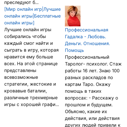
преследуют б...
[Мир онлайн игр|Лучшие
онлайн игры|Бесплатные
онлайн игры]
Лучшие онлайн игры
Профессиональная
собирались чтобы
Гадалка - Любовь.
каждый смог найти и
Деньги. Отношения.
сыграть в игру, которая
Помощь‎
нравится ему больше
Профессиональный
всех. На этой странице
Таролог- психолог. Стаж
представлены
работы 16 лет. Знаю 100
всевозможные
разных раскладов по
стратегии, жестокие и
картам Таро. Окажу
кровавые баталии,
помощь в таких
различные трехмерные
вопросах: - Расскажу о
игры с хорошей графи...
прошлом и будущем.
Объясню, какие их
действия, или действия
других людей привели к