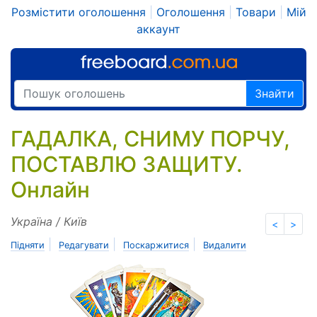
Розмістити оголошення
|
Оголошення
|
Товари
|
Мій
аккаунт
Знайти
ГАДАЛКА, СНИМУ ПОРЧУ,
ПОСТАВЛЮ ЗАЩИТУ.
Онлайн
Україна / Київ
<
>
|
|
|
Підняти
Редагувати
Поскаржитися
Видалити