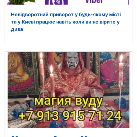
Невідворотний приворот у будь-якому місті
та у Києві працює навіть коли ви не вірите у
дива