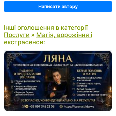
Написати автору
Інші оголошення в категорії
Послуги
»
Магія, ворожіння і
екстрасенси
: