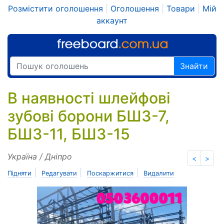
Розмістити оголошення
|
Оголошення
|
Товари
|
Мій
аккаунт
Знайти
В наявності шлейфові
зубові борони БШЗ-7,
БШЗ-11, БШЗ-15
Україна / Дніпро
<
>
|
|
|
Підняти
Редагувати
Поскаржитися
Видалити