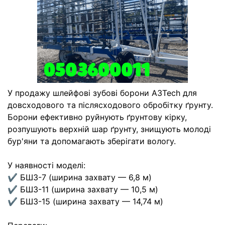
У продажу шлейфові зубові борони A3Tech для
довсходового та післясходового обробітку ґрунту.
Борони ефективно руйнують ґрунтову кірку,
розпушують верхній шар ґрунту, знищують молоді
бур'яни та допомагають зберігати вологу.
У наявності моделі:
✔ БШЗ-7 (ширина захвату — 6,8 м)
✔ БШЗ-11 (ширина захвату — 10,5 м)
✔ БШЗ-15 (ширина захвату — 14,74 м)