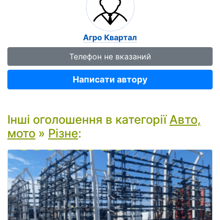
Агро Квартал
Телефон не вказаний
Написати автору
Інші оголошення в категорії
Авто,
мото
»
Різне
: