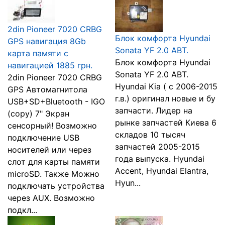
2din Pioneer 7020 CRBG
Блок комфорта Hyundai
GPS навигация 8Gb
Sonata YF 2.0 АВТ.
карта памяти c
Блок комфорта Hyundai
навигацией 1885 грн.
Sonata YF 2.0 АВТ.
2din Pioneer 7020 CRBG
Hyundai Kia ( с 2006-2015
GPS Автомагнитола
г.в.) оригинал новые и бу
USB+SD+Bluetooth - IGO
запчасти. Лидер на
(copy) 7" Экран
рынке запчастей Киева 6
сенсорный! Возможно
складов 10 тысяч
подключение USB
запчастей 2005-2015
носителей или через
года выпуска. Hyundai
слот для карты памяти
Accent, Hyundai Elantra,
microSD. Также Можно
Hyun...
подключать устройства
через AUX. Возможно
подкл...