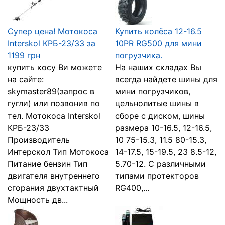
Супер цена! Мотокоса
Купить колёса 12-16.5
Interskol КРБ-23/33 за
10PR RG500 для мини
1199 грн
погрузчика.
купить косу Ви можете
На наших складах Вы
на сайте:
всегда найдете шины для
skymaster89(запрос в
мини погрузчиков,
гугли) или позвонив по
цельнолитые шины в
тел. Мотокоса Interskol
сборе с диском, шины
КРБ-23/33
размера 10-16.5, 12-16.5,
Производитель
10 75-15.3, 11.5 80-15.3,
Интерскол Тип Мотокоса
14-17.5, 15-19.5, 23 8.5-12,
Питание бензин Тип
5.70-12. С различными
двигателя внутреннего
типами протекторов
сгорания двухтактный
RG400,...
Мощность дв...