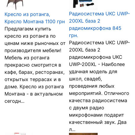
Радиосистема UKC UWP-
Кресло из ротанга,
200XL база 2
Кресло Монтана 1100 грн
радиомикрофона 845
Предлагаем купить
грн.
кресло из ротанга по
Радиосистема UKC UWP-
ценам ниже рыночных от
200XL база 2
производителя мебели!
радиомикрофона UKC
Мебель из ротанга
UWP-200XL - Наиболее
прекрасно смотрится в
удачная модель для
кафе, барах, ресторанах,
школ, свадеб,
открытых террасах и в
проведения любых
доме. Кресло из ротанга
мероприятий. Отличного
Монтана - в актуальном
качества радиосистема
сегодн...
с двумя радио
микрофонами подарит
качественный звук. Два
л...