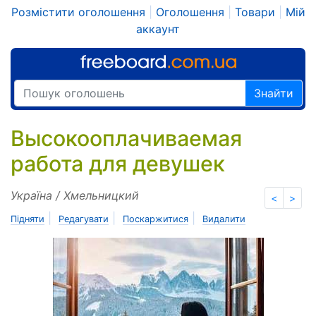
Розмістити оголошення
|
Оголошення
|
Товари
|
Мій
аккаунт
Знайти
Высокооплачиваемая
работа для девушек
Україна / Хмельницкий
<
>
|
|
|
Підняти
Редагувати
Поскаржитися
Видалити