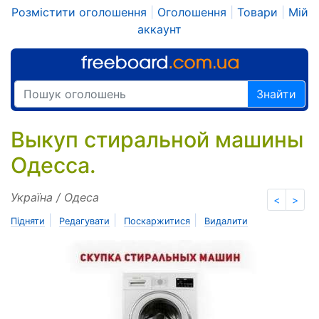
Розмістити оголошення
|
Оголошення
|
Товари
|
Мій
аккаунт
Знайти
Выкуп стиральной машины
Одесса.
Україна / Одеса
<
>
|
|
|
Підняти
Редагувати
Поскаржитися
Видалити