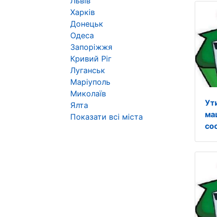
Львів
Харків
Донецьк
Одеса
Запоріжжя
Кривий Ріг
Луганськ
Маріуполь
Миколаїв
Ут
Ялта
ма
Показати всі міста
со