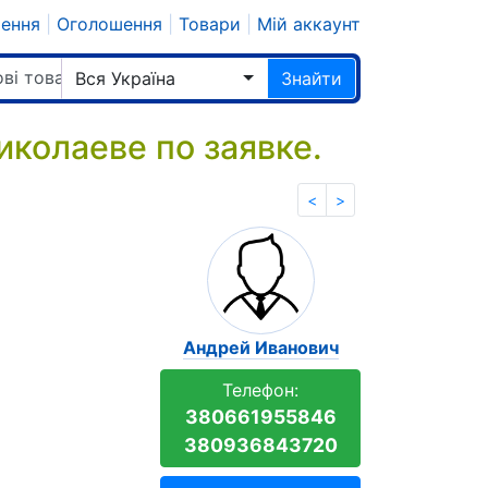
шення
|
Оголошення
|
Товари
|
Мій аккаунт
ві товари
Вся Україна
Знайти
колаеве по заявке.
<
>
Андрей Иванович
Телефон:
380661955846
380936843720