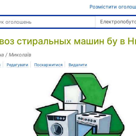
Розмістити оголо
Електропобуто
воз стиральных машин бу в Ни
на / Миколаїв
|
|
|
и
Редагувати
Поскаржитися
Видалити