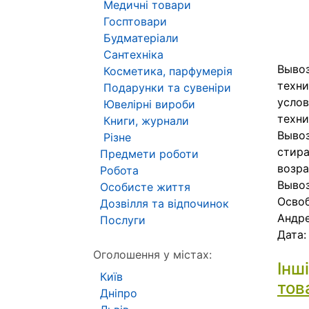
Медичні товари
Госптовари
Будматеріали
Сантехніка
Вывоз
Косметика, парфумерія
техни
Подарунки та сувеніри
услов
Ювелірні вироби
техни
Книги, журнали
Вывоз
Різне
стира
Предмети роботи
возра
Робота
Вывоз
Особисте життя
Освоб
Дозвілля та відпочинок
Андр
Послуги
Дата
Оголошення у містах:
Інш
Київ
тов
Дніпро