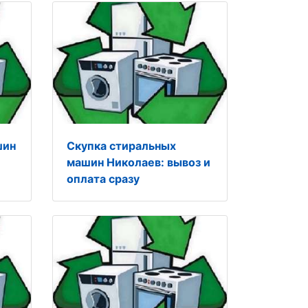
шин
Скупка стиральных
машин Николаев: вывоз и
оплата сразу