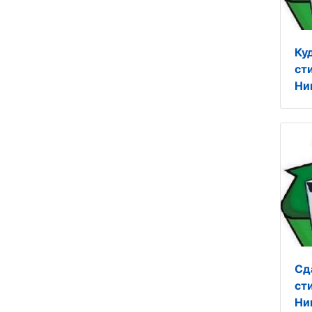
Ку
ст
Ни
Сд
ст
Ни