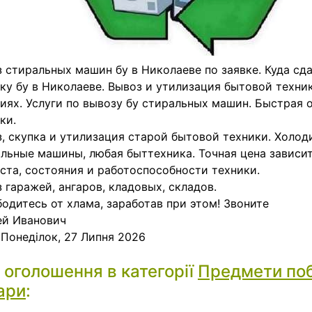
 стиральных машин бу в Николаеве по заявке. Куда сд
ку бу в Николаеве. Вывоз и утилизация бытовой техни
иях. Услуги по вывозу бу стиральных машин. Быстрая 
ки.
, скупка и утилизация старой бытовой техники. Холод
льные машины, любая быттехника. Точная цена зависит
ста, состояния и работоспособности техники.
 гаражей, ангаров, кладовых, складов.
одитесь от хлама, заработав при этом! Звоните
ей Иванович
:
Понеділок, 27 Липня 2026
і оголошення в категорії
Предмети по
ари
: