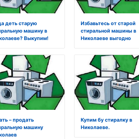
да деть старую
Избавьтесь от старой
иральную машину в
стиральной машины в
колаеве? Выкупим!
Николаеве выгодно
ать – продать
Купим бу стиралку в
иральную машину
Николаеве.
колаев