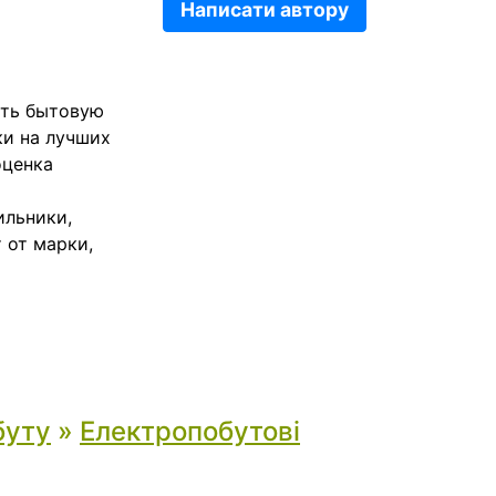
Написати автору
ать бытовую
ки на лучших
оценка
ильники,
 от марки,
буту
»
Електропобутові