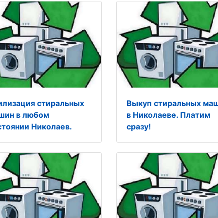
илизация стиральных
Выкуп стиральных ма
шин в любом
в Николаеве. Платим
стоянии Николаев.
сразу!