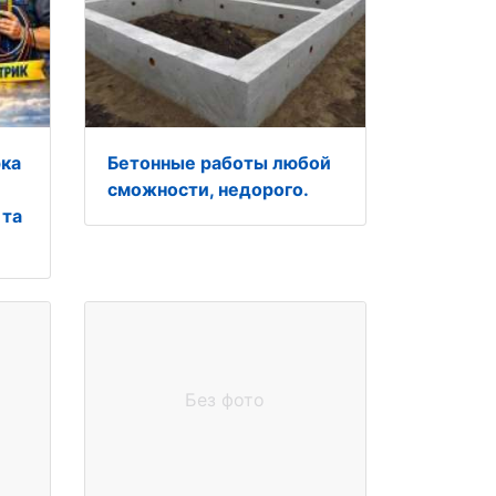
рка
Бетонные работы любой
сможности, недорого.
 та
Без фото