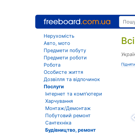
Нерухомість
Вс
Авто, мото
Предмети побуту
Украї
Предмети роботи
Робота
Піднят
Особисте життя
Дозвілля та відпочинок
Послуги
Інтернет та комп'ютери
Харчування
Монтаж/Демонтаж
Побутовий ремонт
Н
Сантехніка
Будівництво, ремонт