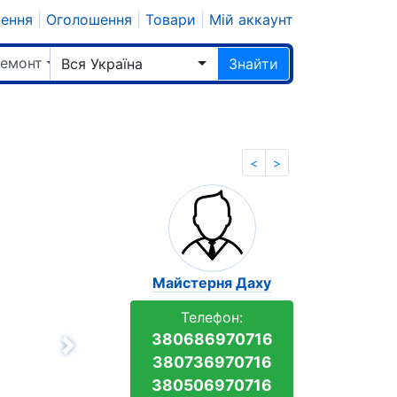
шення
|
Оголошення
|
Товари
|
Мій аккаунт
ремонт
Вся Україна
Знайти
<
>
Майстерня Даху
Телефон:
380686970716
Вперёд
380736970716
380506970716