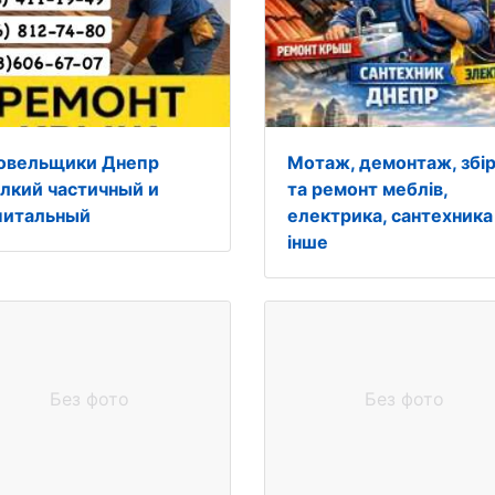
овельщики Днепр
Мотаж, демонтаж, збі
лкий частичный и
та ремонт меблів,
питальный
електрика, сантехника
інше
Без фото
Без фото