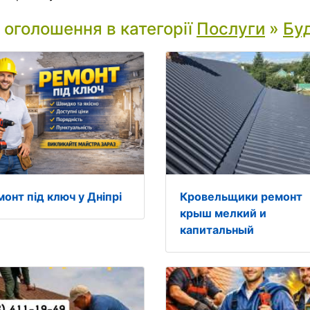
і оголошення в категорії
Послуги
»
Бу
монт під ключ у Дніпрі
Кровельщики ремонт
крыш мелкий и
капитальный