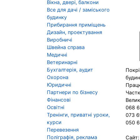
Вікна, двері, балкони
Все для дачі / заміського
будинку
Прибирання приміщень
Дизайн, проектування
Виробничі
Швейна справа
Медичні
Ветеринарні
Бухгалтерія, аудит
Покрі
Охорона
будин
Юридичні
Працю
Партнери по бізнесу
Частк
Фінансові
Велик
Освітні
068 6
Тренінги, приватні уроки,
073 6
курси
050 6
Перевезення
Поліграфія, реклама
Сайт: