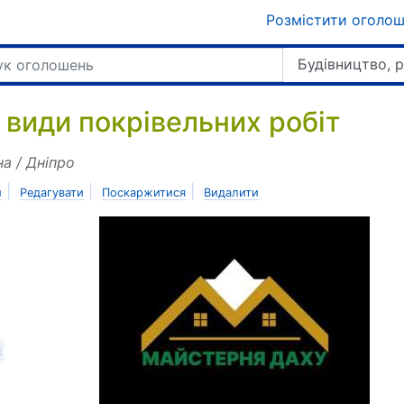
Розмістити оголо
Будівництво, 
і види покрівельних робіт
на / Дніпро
|
|
|
и
Редагувати
Поскаржитися
Видалити
азад