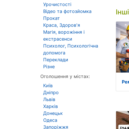
Урочистості
Інш
Відео та фотозйомка
Прокат
Краса, Здоров'я
Магія, ворожіння і
екстрасенси
Психолог, Психологічна
допомога
Переклади
Різне
Оголошення у містах:
Ре
Київ
Дніпро
Львів
Харків
Донецьк
Одеса
Запоріжжя