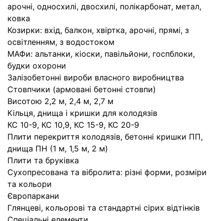
арочні, односхилі, двосхилі, полікарбонат, метал,
ковка
Козирки: вхід, балкон, хвіртка, арочні, прямі, з
освітленням, з водостоком
МАФи: альтанки, кіоски, павільйони, госпблоки,
будки охорони
Залізобетонні вироби власного виробництва
Стовпчики (армовані бетонні стовпи)
Висотою 2,2 м, 2,4 м, 2,7 м
Кільця, днища і кришки для колодязів
КС 10-9, КС 10,9, КС 15-9, КС 20-9
Плити перекриття колодязів, бетонні кришки ПП,
днища ПН (1 м, 1,5 м, 2 м)
Плити та бруківка
Сухопресована та вібролита: різні форми, розміри
та кольори
Європаркани
Глянцеві, кольорові та стандартні сірих відтінків
Спеціальні елементи