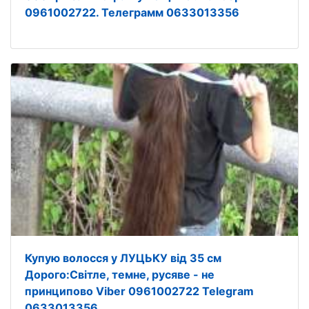
0961002722. Телеграмм 0633013356
Купую волосся у ЛУЦЬКУ від 35 см
Дорого:Світле, темне, русяве - не
принципово Viber 0961002722 Telegram
0633013356