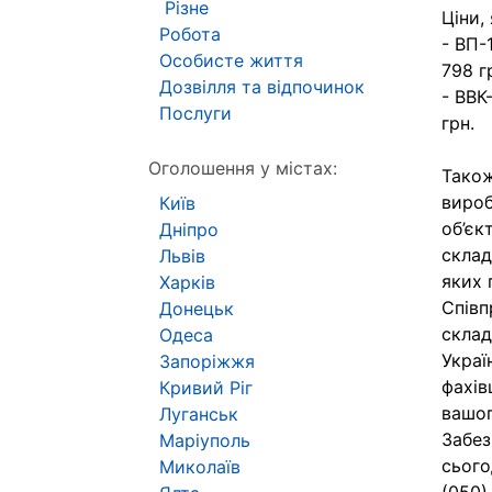
Різне
Ціни,
Робота
- ВП-
Особисте життя
798 г
Дозвілля та відпочинок
- ВВК
Послуги
грн.
Оголошення у містах:
Також
вироб
Київ
об’єк
Дніпро
склад
Львів
яких 
Харків
Співп
Донецьк
склад
Одеса
Украї
Запоріжжя
фахів
Кривий Ріг
вашог
Луганськ
Забез
Маріуполь
сього
Миколаїв