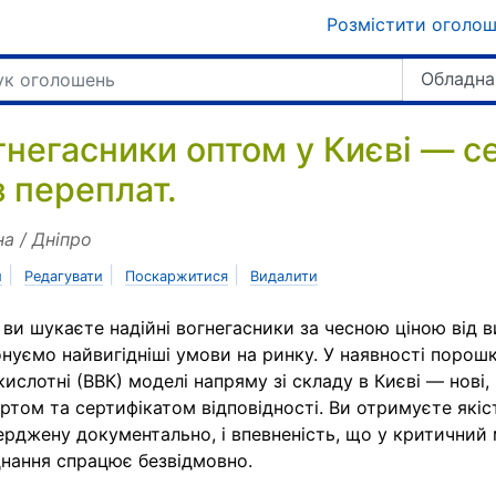
Розмістити оголо
Обладна
гнегасники оптом у Києві — с
з переплат.
на / Дніпро
|
|
|
и
Редагувати
Поскаржитися
Видалити
ви шукаєте надійні вогнегасники за чесною ціною від 
нуємо найвигідніші умови на ринку. У наявності порошк
кислотні (ВВК) моделі напряму зі складу в Києві — нові, 
ртом та сертифікатом відповідності. Ви отримуєте якіс
ерджену документально, і впевненість, що у критичний
нання спрацює безвідмовно.