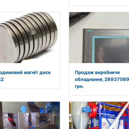
одимовий магніт диск
Продаж виробниче
х2
обладнання, 2893708
грн.