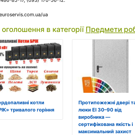
 486-85-17, (093) 170-56-12.
euroservis.com.ua/ua
і оголошення в категорії
Предмети ро
ердопаливні котли
Протипожежні двері т
РІК» тривалого горіння
люки EI 30–90 від
виробника —
сертифікована якість і
максимальний захист