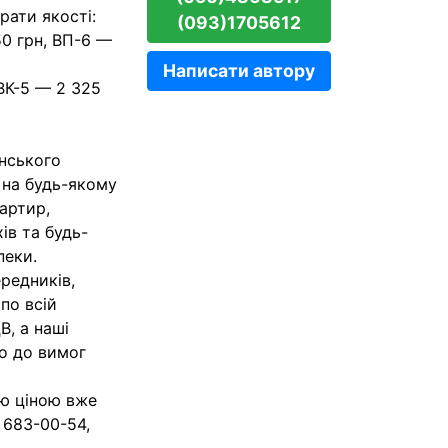
рати якості:
(093)1705612
50 грн, ВП-6 —
Написати автору
ВВК-5 — 2 325
їнського
 на будь-якому
вартир,
ів та будь-
пеки.
редників,
по всій
В, а наші
но до вимог
ою ціною вже
 683-00-54,