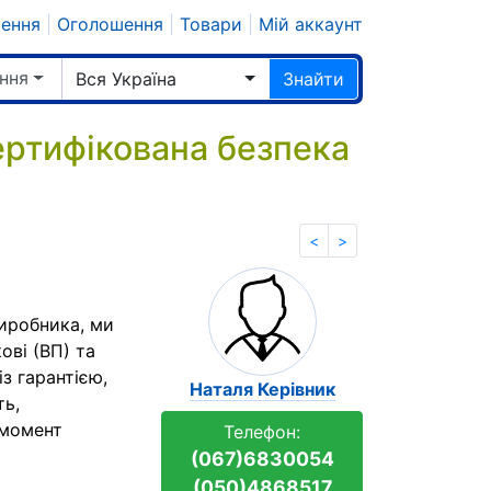
шення
|
Оголошення
|
Товари
|
Мій аккаунт
ння
Вся Україна
Знайти
ертифікована безпека
<
>
виробника, ми
ові (ВП) та
із гарантією,
Наталя Керівник
ть,
 момент
Телефон:
(067)6830054
(050)4868517