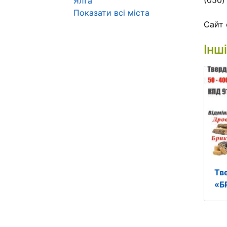
(050)
Ялта
Показати всі міста
Сайт 
Інш
Тв
«Б