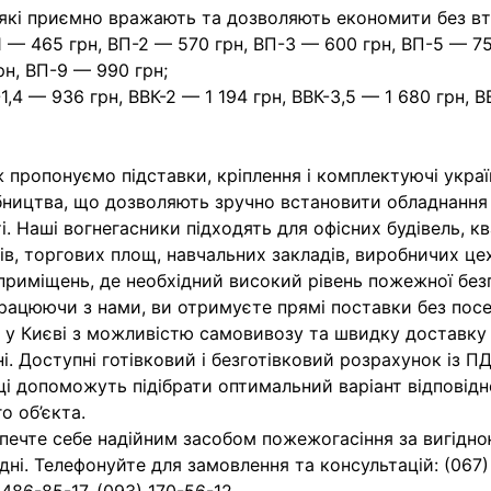
 які приємно вражають та дозволяють економити без вт
1 — 465 грн, ВП-2 — 570 грн, ВП-3 — 600 грн, ВП-5 — 7
рн, ВП-9 — 990 грн;
-1,4 — 936 грн, ВВК-2 — 1 194 грн, ВВК-3,5 — 1 680 грн, 
 пропонуємо підставки, кріплення і комплектуючі укра
ництва, що дозволяють зручно встановити обладнання
ті. Наші вогнегасники підходять для офісних будівель, к
ів, торгових площ, навчальних закладів, виробничих цех
приміщень, де необхідний високий рівень пожежної без
рацюючи з нами, ви отримуєте прямі поставки без посе
 у Києві з можливістю самовивозу та швидку доставку 
ні. Доступні готівковий і безготівковий розрахунок із ПД
ці допоможуть підібрати оптимальний варіант відповід
о об’єкта.
печте себе надійним засобом пожежогасіння за вигідн
дні. Телефонуйте для замовлення та консультацій: (067)