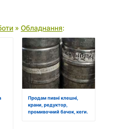
боти
»
Обладнання
:
а
Продам пивні клешні,
крани, редуктор,
промивочний бачок, кеги.