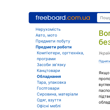
Нерухомість
Во
Авто, мото
бе
Предмети побуту
Предмети роботи
Комп'ютери, оргтехніка,
Украї
програми
Піднят
Засоби зв'язку
Канцтовари
Якщо 
Обладнання
пропо
Тара, упаковка
вугле
Госптовари
паспо
Сировина, матеріали
підтв
Одяг, взуття
облад
Офісні меблі