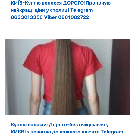
КИЇВ-Куплю волосся ДОРОГО!Пропоную
найкращі ціни у столиці Telegram
0633013356 Viber 0961002722
Куплю волосся Дорого-без очікування у
КИЄВІ з повагою до кожного клієнта Telegram