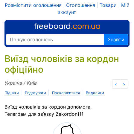
Розмістити оголошення
|
Оголошення
|
Товари
|
Мій
аккаунт
Знайти
Виїзд чоловіків за кордон
офіційно
Україна / Київ
<
>
|
|
|
Підняти
Редагувати
Поскаржитися
Видалити
Виїзд чоловіків за кордон допомога.
Телеграм для зв’язку Zakordon111