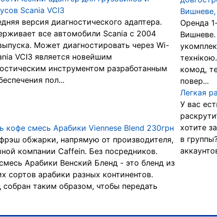
усов Scania VCI3
Вишневе, 
дняя версия диагностического адаптера.
Оренда 1
рживает все автомобили Scania с 2004
Вишневе. 
выпуска. Может диагностировать через Wi-
укомплек
cania VCI3 является новейшим
технікою.
ностическим инструментом разработанным
комод, те
беспечения пол...
повер...
Легкая р
У вас ест
раскрути
хотите з
ь кофе смесь Арабики Viennese Blend 230грн
в группы
фрэш обжарки, напрямую от производителя,
аккаунтов
ной компании Caffein. Без посредников.
смесь Арабики Венский Бленд - это бленд из
х сортов арабики разных континентов.
 собран таким образом, чтобы передать