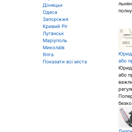
льнян
Донецьк
полну
Одеса
Запоріжжя
Кривий Ріг
Луганськ
Маріуполь
Миколаїв
Юриди
Ялта
або п
Показати всі міста
Юриди
або п
важли
регул
Попер
безко
Диагн