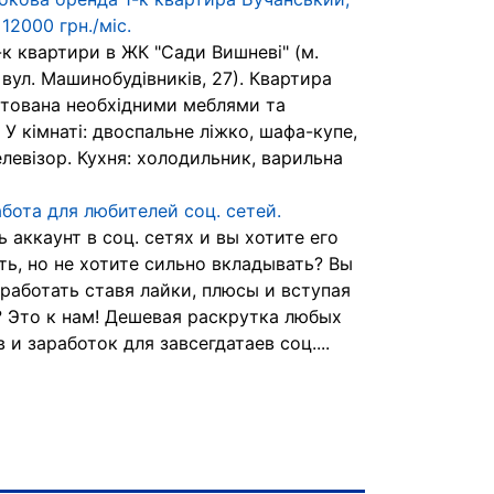
12000 грн./міс.
-к квартири в ЖК "Сади Вишневі" (м.
вул. Машинобудівників, 27). Квартира
тована необхідними меблями та
 У кімнаті: двоспальне ліжко, шафа-купе,
левізор. Кухня: холодильник, варильна
абота для любителей соц. сетей.
ь аккаунт в соц. сетях и вы хотите его
ть, но не хотите сильно вкладывать? Вы
аработать ставя лайки, плюсы и вступая
? Это к нам! Дешевая раскрутка любых
 и заработок для завсегдатаев соц....