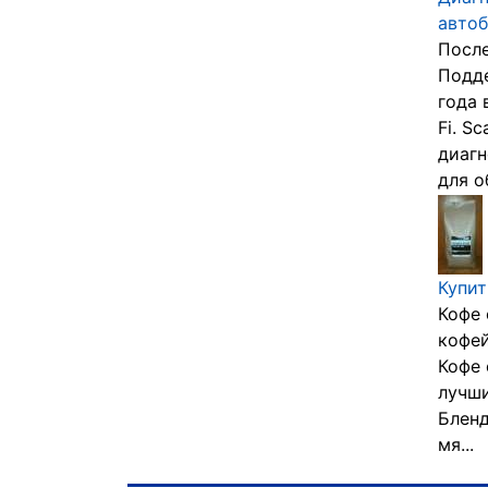
автоб
После
Подде
года 
Fi. S
диаг
для о
Купит
Кофе 
кофей
Кофе 
лучши
Бленд
мя...