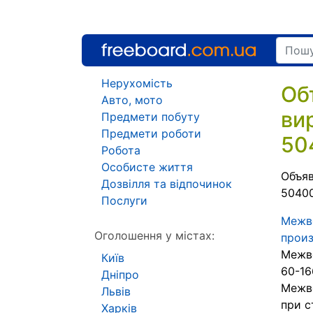
Нерухомість
Об
Авто, мото
ви
Предмети побуту
Предмети роботи
50
Робота
Особисте життя
Объяв
Дозвілля та відпочинок
50400
Послуги
Межве
Оголошення у містах:
прои
Межве
Київ
60-16
Дніпро
Межве
Львів
при с
Харків