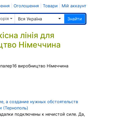
шення
|
Оголошення
|
Товари
|
Мій аккаунт
горія
Вся Україна
Знайти
сна лінія для
цтво Німеччина
шпалер16 виробництво Німеччина
ие, а создание нужных обстоятельств
и (Тернополь)
адалки подключены к нечистой силе. Да,