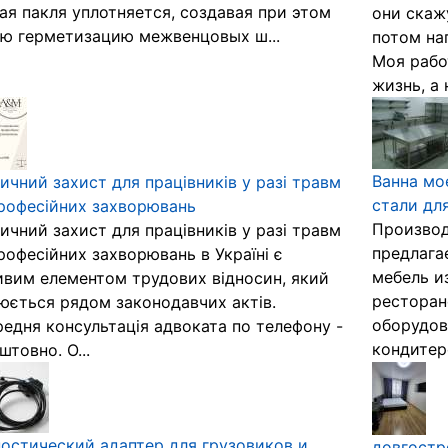
ая пакля уплотняется, создавая при этом
они скаж
ю герметизацию межвенцовых ш...
потом на
Моя рабо
жизнь, а 
Ванна мо
чний захист для працівників у разі травм
стали дл
рофесійних захворювань
Производ
чний захист для працівників у разі травм
предлага
рофесійних захворювань в Україні є
мебель и
вим елементом трудових відносин, який
ресторан
юється рядом законодавчих актів.
оборудов
едня консультація адвоката по телефону -
кондитерс
штовно. О...
остический адаптер для грузовиков и
довгостр