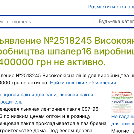
Розмістити оголо
Будь-яка кате
ъявление №2518245 Високоякі
робництва шпалер16 виробни
400000 грн не активно.
ление №2518245 Високоякісна лінія для виробництва 
000 грн не активно.
Найти похожие объявления
.
нцовая пакля для бани, льняная пакля
зводитель
нцовая льняная ленточная пакля 097-96-
6 по низким ценам оптом и в розницу.
Не гадан
нцовая пакля прокладывается в паз бревна
для жизн
троительстве дома. Под весом дерева
Многие г