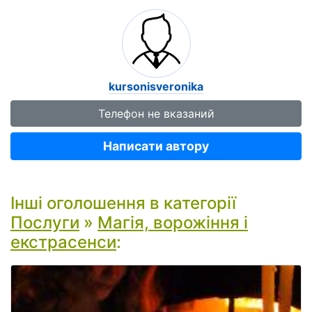
kursonisveronika
Телефон не вказаний
Написати автору
Інші оголошення в категорії
Послуги
»
Магія, ворожіння і
екстрасенси
: