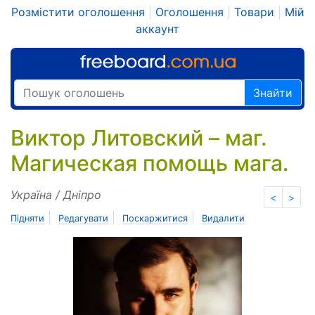
Розмістити оголошення
|
Оголошення
|
Товари
|
Мій
аккаунт
Знайти
Виктор Литовский – маг.
Магическая помощь мага.
Україна / Дніпро
<
>
|
|
|
Підняти
Редагувати
Поскаржитися
Видалити