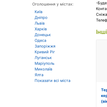
-Буде
Оголошення у містах:
Конта
Київ
Сніжа
Дніпро
Телеф
Львів
Харків
Інш
Донецьк
Одеса
Запоріжжя
Кривий Ріг
Луганськ
Маріуполь
Миколаїв
Ялта
Показати всі міста
Те
кер
(в