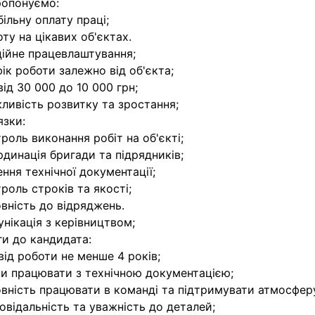
ропонуємо:
більну оплату праці;
оту на цікавих об'єктах.
ційне працевлаштування;
фік роботи залежно від об'єкта;
 від 30 000 до 10 000 грн;
ливість розвитку та зростання;
язки:
троль виконання робіт на об'єкті;
рдинація бригади та підрядників;
ення технічної документації;
троль строків та якості;
овність до відряджень.
унікація з керівництвом;
и до кандидата:
від роботи не менше 4 років;
ти працювати з технічною документацією;
овність працювати в команді та підтримувати атмосфер
повідальність та уважність до деталей;