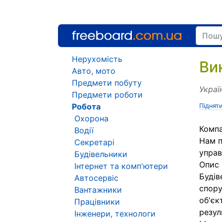
Нерухомість
Ви
Авто, мото
Предмети побуту
Украї
Предмети роботи
Робота
Піднят
Охорона
Компа
Водії
Нам п
Секретарі
управ
Будівельники
Опис 
Інтернет та комп'ютери
Будів
Автосервіс
спору
Вантажники
об'єк
Працівники
резул
Інженери, технологи