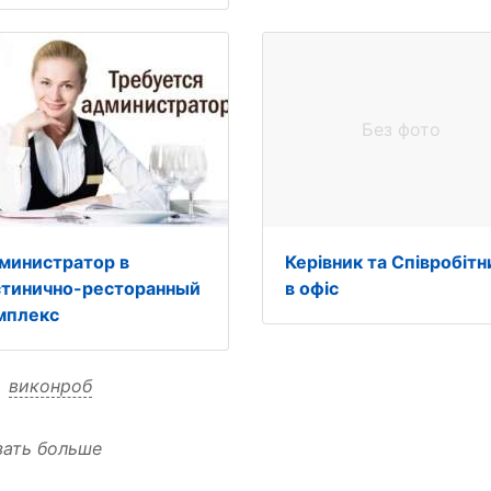
Без фото
министратор в
Керівник та Співробітн
стинично-ресторанный
в офіс
мплекс
:
виконроб
зать больше