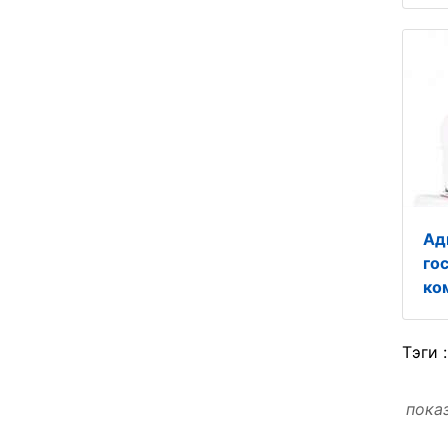
Ад
го
ко
Тэги 
пока