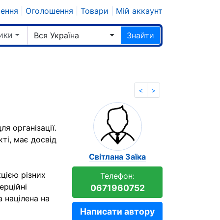
шення
|
Оголошення
|
Товари
|
Мій аккаунт
ики
Вся Україна
Знайти
<
>
я організації.
кті, має досвід
Світлана Заїка
цією різних
Телефон:
ерційні
0671960752
а націлена на
Написати автору