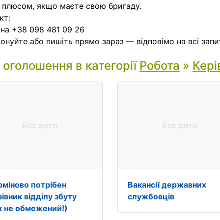
 плюсом, якщо маєте свою бригаду.
кт:
на +38 098 481 09 26
онуйте або пишіть прямо зараз — відповімо на всі запи
і оголошення в категорії
Робота
»
Кері
Без фото
Без фото
рміново потрібен
Вакансії державних
івник відділу збуту
службовців
ік не обмежений!)