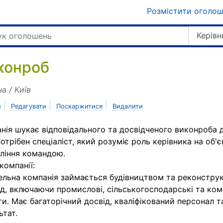
Розмістити оголо
Керівн
конроб
на / Київ
|
|
|
и
Редагувати
Поскаржитися
Видалити
нія шукає відповідального та досвідченого виконроба дл
отрібен спеціаліст, який розуміє роль керівника на об'є
ління командою.
компанії:
ельна компанія займається будівництвом та реконструк
д, включаючи промислові, сільськогосподарські та ком
ти. Має багаторічний досвід, кваліфікований персонал т
ьтат.