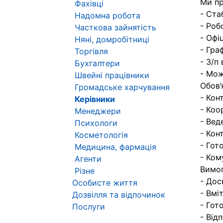
Ми п
Фахівці
- Ста
Надомна робота
- Роб
Часткова зайнятість
- Офі
Няні, домробітниці
- Гра
Торгівля
- З/п
Бухгалтери
- Мож
Швейні працівники
Обов’
Громадське харчування
- Кон
Керівники
- Коо
Менеджери
- Вед
Психологи
- Кон
Косметологія
- Гот
Медицина, фармація
- Ком
Агенти
Вимог
Різне
- Дос
Особисте життя
- Вмі
Дозвілля та відпочинок
- Гот
Послуги
- Від