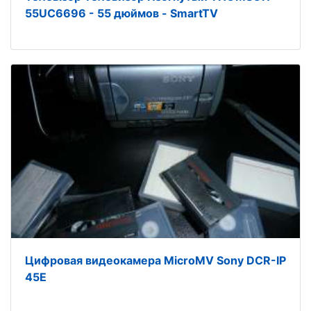
55UC6696 - 55 дюймов - SmartTV
Цифровая видеокамера MicroMV Sony DCR-IP
45E