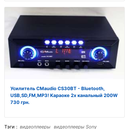
Усилитель CMaudio CS30BT - Bluetooth,
USB,SD,FM,MP3! Караоке 2х канальный 200W
730 грн.
Тэги :
видеоплееры
видеоплееры Sony