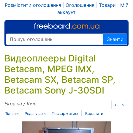
Розмістити оголошення
|
Оголошення
|
Товари
|
Мій
аккаунт
Знайти
Видеоплееры Digital
Betacam, MPEG IMX,
Betacam SX, Betacam SP,
Betacam Sony J-30SDI
Україна / Київ
<
>
|
|
|
Підняти
Редагувати
Поскаржитися
Видалити