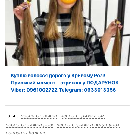
Куплю волосся дорого у Кривому Розі!
Приємний момент - стрижка у ПОДАРУНОК
Viber: 0961002722 Telegram: 0633013356
Тэги :
чесно стрижка
чесно стрижка см
чесно стрижка розі
чесно стрижка подарунок
показать больше
чесно стрижка куплю
чесно стрижка кривому