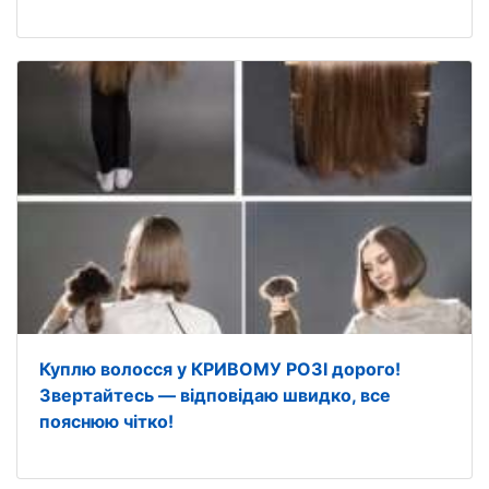
Куплю волосся у КРИВОМУ РОЗІ дорого!
Звертайтесь — відповідаю швидко, все
пояснюю чітко!