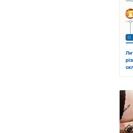
Лит
рі
ск