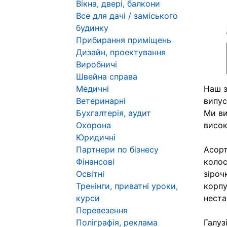
Вікна, двері, балкони
Все для дачі / заміського
будинку
Прибирання приміщень
Дизайн, проектування
Виробничі
Швейна справа
Медичні
Наш з
Ветеринарні
випус
Бухгалтерія, аудит
Ми ви
Охорона
висок
Юридичні
Партнери по бізнесу
Асорт
Фінансові
колос
Освітні
зіроч
Тренінги, приватні уроки,
корпу
курси
неста
Перевезення
Поліграфія, реклама
Галуз