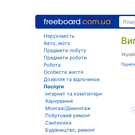
Нерухомість
Ви
Авто, мото
Предмети побуту
Украї
Предмети роботи
Робота
Піднят
Особисте життя
Дозвілля та відпочинок
Послуги
Інтернет та комп'ютери
Харчування
Монтаж/Демонтаж
Н
Побутовий ремонт
Сантехніка
Будівництво, ремонт