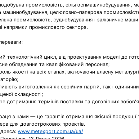
чодобувна промисловість, сільгоспмашинобудування, ме
 машинобудування, целюлозно-паперова промисловість
ельна промисловість, суднобудування і залізничне маши
ші напрямки промислового сектора.
переваги:
ий технологічний цикл, від проектування моделі до гото
сне обладнання та кваліфікований персонал;
роль якості на всіх етапах, включаючи власну металург
аторію;
ивість виготовлення як серійних партій, так і одинични
щеної складності;
ре дотримання термінів поставки та договірних зобов'я
раця з нами — це гарантія отримання якісної продукції 
ера для довгострокових проектів.
адреса:
www.metexport.com.ua/ua/
:
Понеділок, 13 Липня 2026