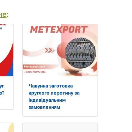
не
:
уг
Чавунна заготовка
ої
круглого перетину за
індивідуальним
замовленням