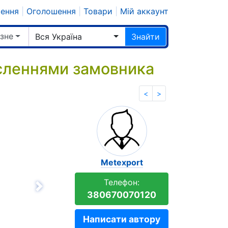
шення
|
Оголошення
|
Товари
|
Мій аккаунт
ізне
Вся Україна
Знайти
сленнями замовника
<
>
Мetexport
Телефон:
Вперёд
380670070120
Написати автору