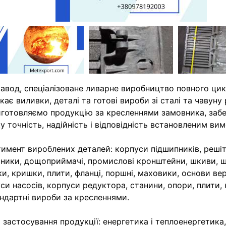
авод, спеціалізоване ливарне виробництво повного цик
кає виливки, деталі та готові вироби зі сталі та чавуну
готовляємо продукцію за кресленнями замовника, заб
у точність, надійність і відповідність встановленим вим
имент вироблених деталей: корпуси підшипників, решіт
ники, дощоприймачі, промислові кронштейни, шкиви, ш
ки, кришки, плити, фланці, поршні, маховики, основи вер
си насосів, корпуси редуктора, станини, опори, плити, 
ндартні вироби за кресленнями.
і застосування продукції: енергетика і теплоенергетика,