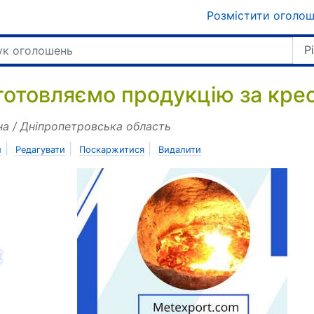
Розмістити оголо
Р
готовляємо продукцію за кре
на / Дніпропетровська область
|
|
|
и
Редагувати
Поскаржитися
Видалити
азад