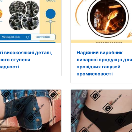
і високоякісні деталі,
Надійний виробник
зного ступеня
ливарної продукції для
ладності
провідних галузей
промисловості