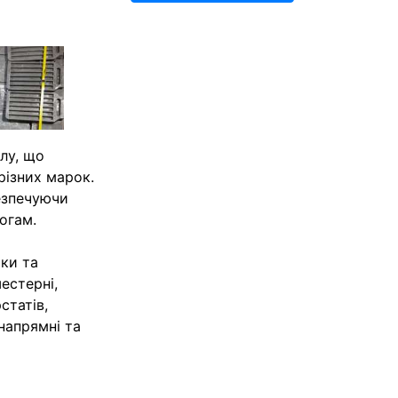
лу, що
 різних марок.
езпечуючи
огам.
ки та
естерні,
статів,
напрямні та