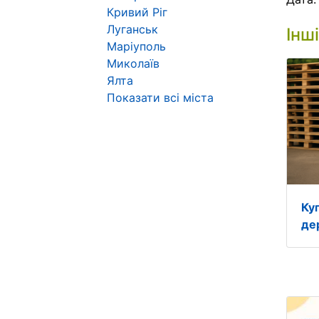
Кривий Ріг
Луганськ
Інш
Маріуполь
Миколаїв
Ялта
Показати всі міста
Ку
дер