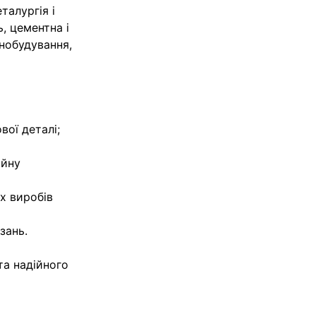
талургія і
, цементна і
нобудування,
вої деталі;
ійну
х виробів
зань.
та надійного