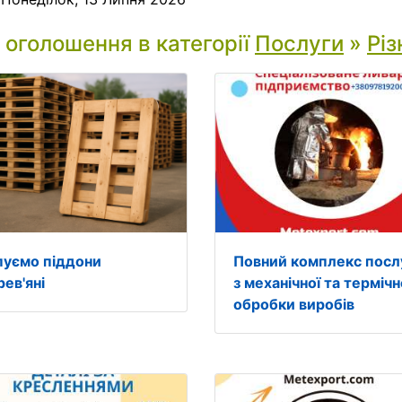
і оголошення в категорії
Послуги
»
Різ
пуємо піддони
Повний комплекс посл
ев'яні
з механічної та термічн
обробки виробів