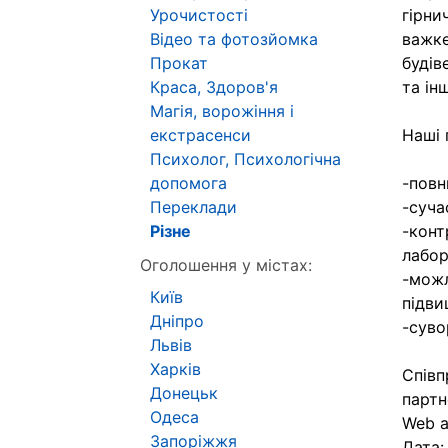
Урочистості
гірни
Відео та фотозйомка
важке
Прокат
будів
Краса, Здоров'я
та ін
Магія, ворожіння і
екстрасенси
Наші 
Психолог, Психологічна
допомога
-повн
Переклади
-суча
Різне
-конт
лабор
Оголошення у містах:
-можл
Київ
підви
Дніпро
-суво
Львів
Харків
Співп
Донецьк
партн
Одеса
Web 
Запоріжжя
Дата