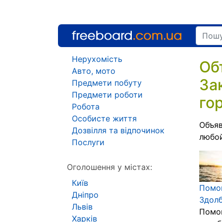
Нерухомість
Об
Авто, мото
За
Предмети побуту
Предмети роботи
го
Робота
Особисте життя
Объяв
Дозвілля та відпочинок
любой
Послуги
Оголошення у містах:
Київ
Помо
Дніпро
Здол
Львів
Помог
Харків