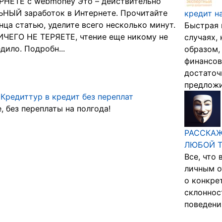
РНЕТЕ с webmoney Это – действительно
НЫЙ заработок в Интернете. Прочитайте
кредит н
нца статью, уделите всего несколько минут.
Быстрая 
ЧЕГО НЕ ТЕРЯЕТЕ, чтение еще никому не
случаях,
дило. Подробн...
образом,
финансов
достаточ
предложи
 Кредиттур в кредит без переплат
, без переплаты на полгода!
РАССКАЖ
ЛЮБОЙ Т
Все, что
личным о
о конкре
склоннос
поведения