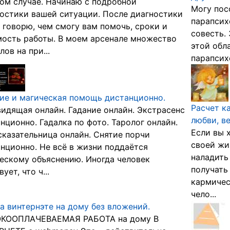
ом случае. Начинаю с подробной
Могу пос
остики вашей ситуации. После диагностики
парапсих
 говорю, чем смогу вам помочь, сроки и
совесть.
ость работы. В моем арсенале множество
этой обл
лов на при...
парапсих
ие и магическая помощь дистанционно.
Расчет к
идящая онлайн. Гадание онлайн. Экстрасенс
любви, в
нционно. Гадалка по фото. Таролог онлайн.
Если вы 
казательница онлайн. Снятие порчи
своей жи
нционно. Не всё в жизни поддаётся
наладить
ескому объяснению. Иногда человек
получать
ует, что ч...
кармичес
чело...
а винтернэте на дому без вложений.
КООПЛАЧЕВАЕМАЯ РАБОТА на дому В