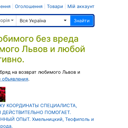
шення
|
Оголошення
|
Товари
|
Мій аккаунт
горія
Вся Україна
Знайти
бимого без вреда
имого Львов и любой
тивно.
бряд на возврат любимого Львов и
 объявления
.
У КООРДИНАТЫ СПЕЦИАЛИСТА,
 ДЕЙСТВИТЕЛЬНО ПОМОГАЕТ.
ННЫЙ ОПЫТ. Хмельницкий, Теофиполь и
орода.