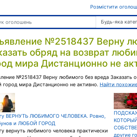
Розмістити оголо
Будь-яка кате
ъявление №2518437 Верну лю
казать обряд на возврат люб
род мира Дистанционно не ак
ление №2518437 Верну любимого без вреда Заказать о
 город мира Дистанционно не активно.
Найти похожие
ПОДСКАЖ
гу ВЕРНУТЬ ЛЮБИМОГО ЧЕЛОВЕКА. Ровно,
КОТОРЫЙ
бунов и ЛЮБОЙ ГОРОД
СОБСТВЕ
у вернуть любимого человека практически
другие г