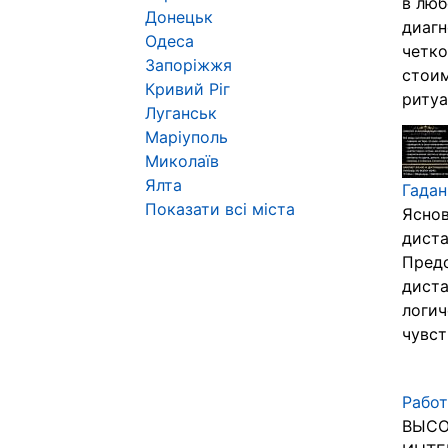
в люб
Донецьк
диагн
Одеса
четко
Запоріжжя
стоим
Кривий Ріг
ритуа
Луганськ
Маріуполь
Миколаїв
Ялта
Гадан
Показати всі міста
Яснов
диста
Предс
диста
логич
чувств
Работ
ВЫСО