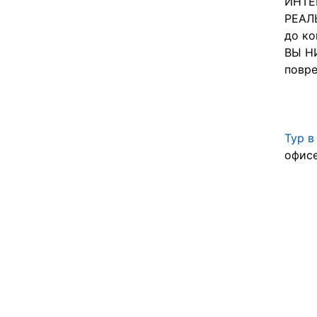
ИНТЕ
РЕАЛЬ
до ко
ВЫ НИ
повре
Тур в
офисе