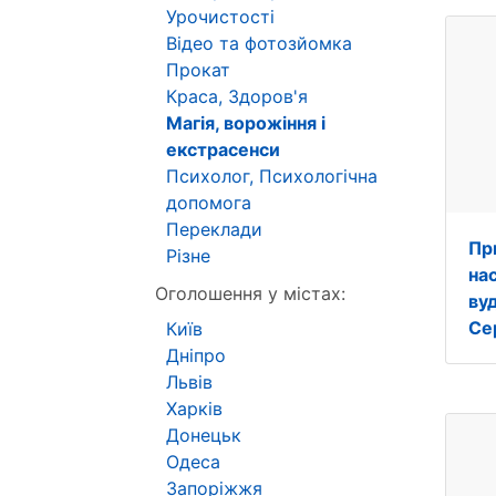
Урочистості
Відео та фотозйомка
Прокат
Краса, Здоров'я
Магія, ворожіння і
екстрасенси
Психолог, Психологічна
допомога
Переклади
Пр
Різне
на
Оголошення у містах:
ву
Се
Київ
Дніпро
Львів
Харків
Донецьк
Одеса
Запоріжжя