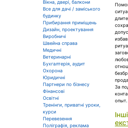
Вікна, двері, балкони
Помо
Все для дачі / заміського
ситуа
будинку
длите
Прибирання приміщень
сохра
Дизайн, проектування
допус
Виробничі
избав
Швейна справа
ритуа
Медичні
загов
Ветеринарні
любов
Бухгалтерія, аудит
отнош
Охорона
безбр
Юридичні
прода
Партнери по бізнесу
За по
Фінансові
конта
Освітні
опыт.
Тренінги, приватні уроки,
курси
Інш
Перевезення
екс
Поліграфія, реклама