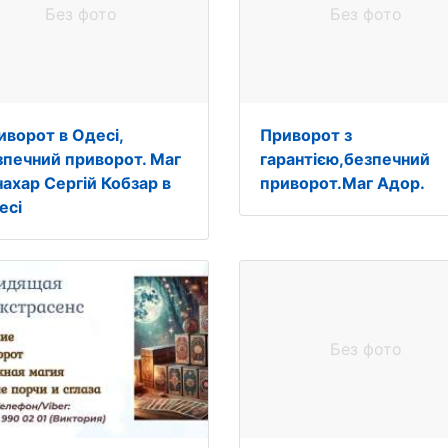
Без фото
Без фото
иворот в Одесі,
Приворот з
зпечний приворот. Маг
гарантією,безпечний
нахар Сергій Кобзар в
приворот.Маг Адор.
есі
Без фото