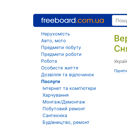
Нерухомість
Ве
Авто, мото
Сн
Предмети побуту
Предмети роботи
Робота
Украї
Особисте життя
Піднят
Дозвілля та відпочинок
Послуги
Інтернет та комп'ютери
Харчування
Монтаж/Демонтаж
Побутовий ремонт
Сантехніка
Будівництво, ремонт