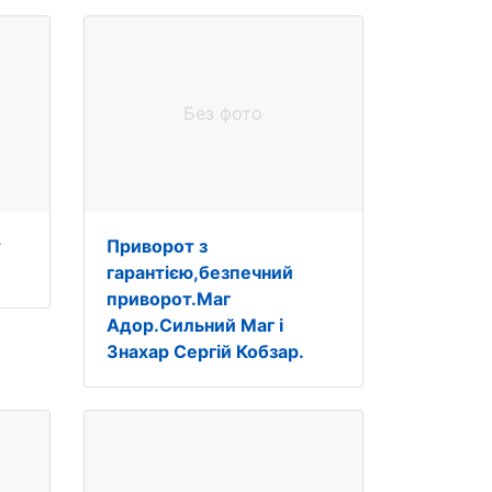
Без фото
т
Приворот з
гарантією,безпечний
приворот.Маг
Адор.Сильний Маг і
Знахар Сергій Кобзар.