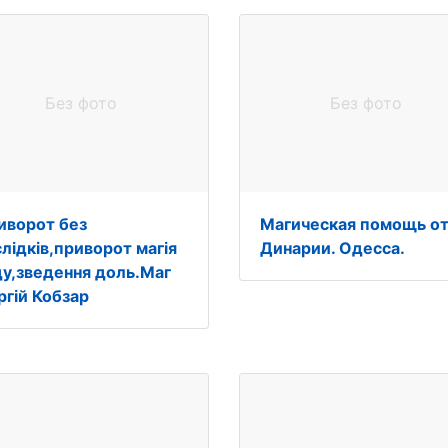
Без фото
Без фото
иворот без
Магическая помощь о
слідків,приворот магія
Динарии. Одесса.
ду,зведення доль.Маг
ргій Кобзар