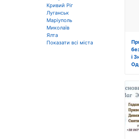
Кривий Ріг
Луганськ
Маріуполь
Миколаїв
Ялта
Пр
Показати всі міста
бе
і З
Од