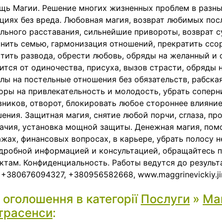
щь Магии. Решение многих жизненных проблем в разн
циях без вреда. Любовная магия, возврат любимых пос
льного расставания, сильнейшие привороты, возврат с
нить семью, гармонизация отношений, прекратить ссо
тить развода, обрести любовь, обряды на желанный и 
ится от одиночества, присуха, вызов страсти, обряды 
лы на постельные отношения без обязательств, рабская
оры на привлекательность и молодость, убрать соперн
ников, отворот, блокировать любое стороннее влияние
ения. Защитная магия, снятие любой порчи, сглаза, про
ачия, установка мощной защиты. Денежная магия, помо
жах, финансовых вопросах, в карьере, убрать полосу н
дробной информацией и консультацией, обращайтесь 
ктам. Конфиденциальность. Работы ведутся до результ
 +380676094327, +380956582668, www.maggrinevickiy.j
і оголошення в категорії
Послуги
»
Маг
трасенси
: