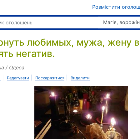
Розмістити оголо
Магія, ворожін
рнуть любимых, мужа, жену в
ять негатив.
на / Одеса
|
|
|
и
Редагувати
Поскаржитися
Видалити