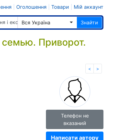
шення
|
Оголошення
|
Товари
|
Мій аккаунт
ня і екстрасенси
Вся Україна
Знайти
 семью. Приворот.
<
>
Телефон не
вказаний
Написати автору