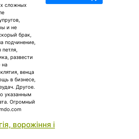
ых сложных
ле
упругов,
ры и не
скорый брак,
на подчинение,
 петля,
ика, развести
 на
клятия, венца
щь в бизнесе,
еудач. Другое.
по указанным
ата. Огромный
imdo.com
ія, ворожіння і