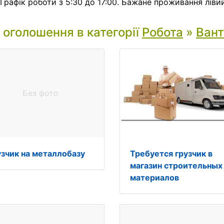
 Графік роботи з 5:30 до 17:00. Бажане проживання лівий
і оголошення в категорії
Робота
»
Ван
Без фото
узчик на металлобазу
Требуется грузчик в
магазин строительных
материалов