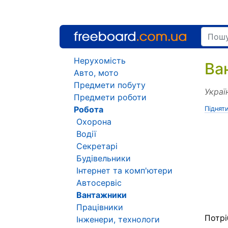
Нерухомість
Ва
Авто, мото
Предмети побуту
Украї
Предмети роботи
Робота
Піднят
Охорона
Водії
Секретарі
Будівельники
Інтернет та комп'ютери
Автосервіс
Вантажники
Працівники
Потрі
Інженери, технологи