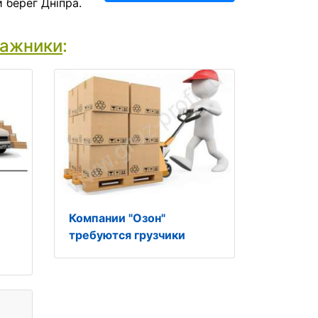
 берег Дніпра.
тажники
:
Компании "Озон"
требуются грузчики