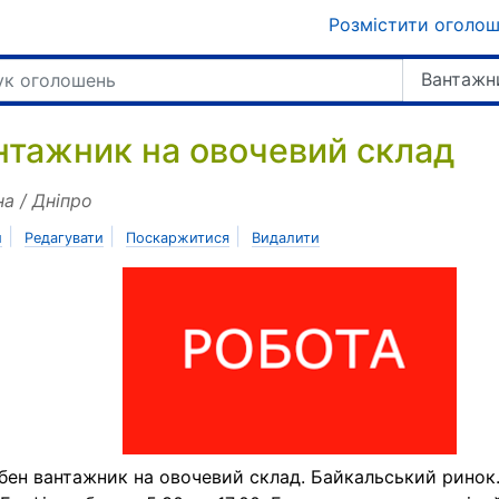
Розмістити оголо
Вантажн
нтажник на овочевий склад
на / Дніпро
|
|
|
и
Редагувати
Поскаржитися
Видалити
бен вантажник на овочевий склад. Байкальський ринок.