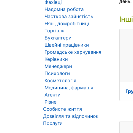
день.
Фахівці
Надомна робота
Часткова зайнятість
Інш
Няні, домробітниці
Торгівля
Бухгалтери
Швейні працівники
Громадське харчування
Керівники
Менеджери
Психологи
Косметологія
Медицина, фармація
Гр
Агенти
Різне
Особисте життя
Дозвілля та відпочинок
Послуги