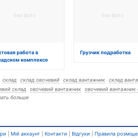
Без фото
Без фото
хтовая работа в
Грузчик подработка
ладском комплексе
:
склад
склад овочевий
склад вантажник
склад вант
евий склад
овочевий вантажник
овочевий вантажник 
зать больше
ажник овочевий
ари
|
Мій аккаунт
|
Контакти
|
Відгуки
|
Правила розміще