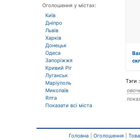
Оголошення у містах:
Київ
Дніпро
Львів
Харків
Донецьк
Одеса
Ва
Запоріжжя
ск
Кривий Ріг
Луганськ
Тэги 
Маріуполь
Миколаїв
овоч
Ялта
пока
вант
Показати всі міста
Головна
|
Оголошення
|
Тов