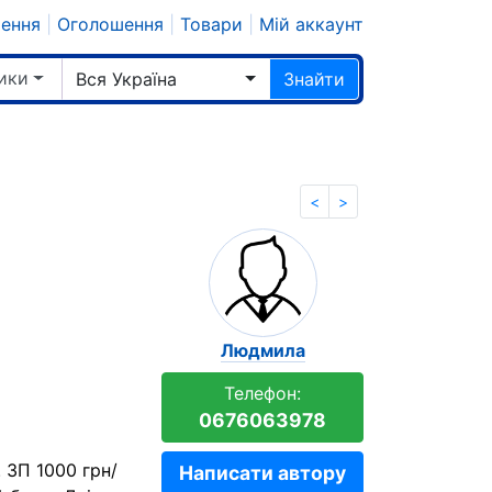
шення
|
Оголошення
|
Товари
|
Мій аккаунт
ики
Вся Україна
Знайти
<
>
Людмила
Телефон:
0676063978
 ЗП 1000 грн/
Написати автору