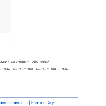
ажник овочевий
овочевий
склад
вантажник
вантажник склад
ння оголошень
|
Карта сайту