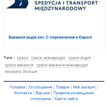
Вакансія водія кат. C перевезення в Європі
Тэги :
траси
траси міжнародні
траси водія
траси вакансія
траси вакансія міжнародні
показать больше
траси вакансія водія
міжнародні
міжнародні траси
міжнародні водія
міжнародні вакансія
міжнародні вакансія траси
Головна
|
Оголошення
|
Товари
|
Мій аккаунт
|
Контакти
|
Відгуки
|
Правила розміщення
міжнародні вакансія водія
водія
водія траси
оголошень
|
Карта сайту
водія міжнародні
водія вакансія