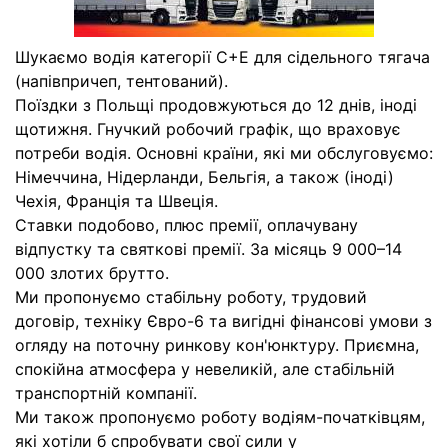
Шукаємо водія категорії C+E для сідельного тягача
(напівпричеп, тентований).
Поїздки з Польщі продовжуються до 12 днів, іноді
щотижня. Гнучкий робочий графік, що враховує
потреби водія. Основні країни, які ми обслуговуємо:
Німеччина, Нідерланди, Бельгія, а також (іноді)
Чехія, Франція та Швеція.
Ставки подобово, плюс премії, оплачувану
відпустку та святкові премії. За місяць 9 000–14
000 злотих брутто.
Ми пропонуємо стабільну роботу, трудовий
договір, техніку Євро-6 та вигідні фінансові умови з
огляду на поточну ринкову кон'юнктуру. Приємна,
спокійна атмосфера у невеликій, але стабільній
транспортній компанії.
Ми також пропонуємо роботу водіям-початківцям,
які хотіли б спробувати свої сили у