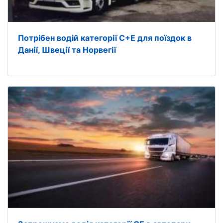
Потрібен водій категорії С+Е для поїздок в
Данії, Швеції та Норвегії