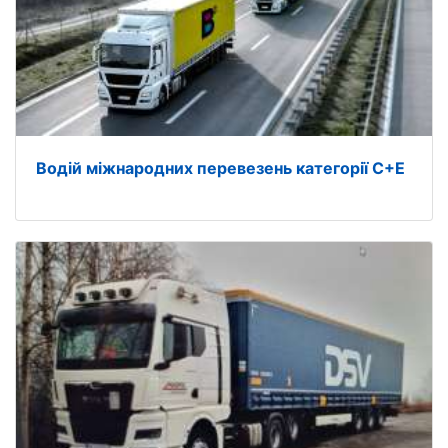
Водiй мiжнародних перевезень категорiї C+E