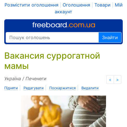
Розмістити оголошення
|
Оголошення
|
Товари
|
Мій
аккаунт
Знайти
Вакансия суррогатной
мамы
Україна / Печенеги
<
>
|
|
|
Підняти
Редагувати
Поскаржитися
Видалити