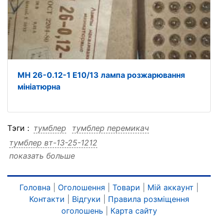
МН 26-0.12-1 Е10/13 лампа розжарювання
мініатюрна
Тэги :
тумблер
тумблер перемикач
тумблер вт-13-25-1212
показать больше
тумблер вт-13-25-1212 перемикач
перемикач
перемикач тумблер
перемикач вт-13-25-1212
перемикач вт-13-25-1212 тумблер
вт-13-25-1212
Головна
|
Оголошення
|
Товари
|
Мій аккаунт
|
Контакти
|
Відгуки
|
Правила розміщення
вт-13-25-1212 тумблер
вт-13-25-1212 перемикач
оголошень
|
Карта сайту