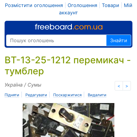
Розмістити оголошення
|
Оголошення
|
Товари
|
Мій
аккаунт
Знайти
ВТ-13-25-1212 перемикач -
тумблер
Україна / Сумы
<
>
|
|
|
Підняти
Редагувати
Поскаржитися
Видалити