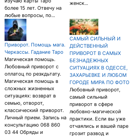
изучаю карты Таро
женск...
более 15 лет. Отвечу на
любые вопросы, по...
САМЫЙ СИЛЬНЫЙ И
Приворот. Помощь мага.
ДЕЙСТВЕННЫЙ
Черкассы. Гадание Таро
ПРИВОРОТ В САМЫХ
Магическая помощь.
БЕЗНАДЕЖНЫХ
Любовный приворот с
СИТУАЦИЯХ В ОДЕССЕ,
оплатоц по резкдьтату.
ЗАХАРЬЕВКЕ И ЛЮБОМ
Магическая помощь в
ГОРОДЕ МИРА ПО ФОТО
сложных жизненных
Любовный приворот,
ситуациях: возврат в
самый сильный
семью, отворот,
приворот в сфере
классический приворот.
любовно-магической
Личный прием. Запись на
практики. Если вы уже
консультацию 068 860
отчаялись и вашей паре
03 44 Обряды и
грозит развод и