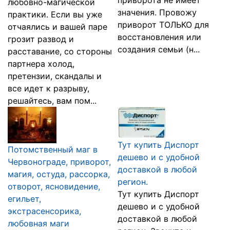
приворота не имеет
любовно-магической
значения. Провожу
практики. Если вы уже
приворот ТОЛЬКО для
отчаялись и вашей паре
восстановления или
грозит развод и
создания семьи (н...
расставание, со стороны
партнера холод,
претензии, скандалы и
все идет к разрыву,
решайтесь, вам пом...
Тут купить Диспорт
Потомственный маг в
дешево и с удобной
Червонограде, приворот,
доставкой в любой
магия, остуда, рассорка,
регион.
отворот, ясновидение,
Тут купить Диспорт
егильет,
дешево и с удобной
экстрасенсорика,
доставкой в любой
любовная маги