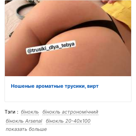
Ношеные ароматные трусики, вирт
Тэги :
бінокль
бінокль астрономічний
бінокль Arsenal
бінокль 20-40x100
показать больше
бінокль 20-40x100 астрономічний