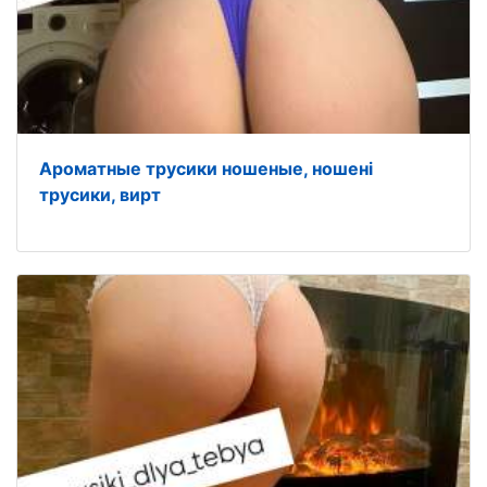
Ароматные трусики ношеные, ношені
трусики, вирт