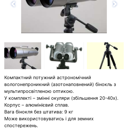
Назад
Впе
Компактний потужний астрономічний
вологонепроникний (азотонаповнений) бінокль з
мультипросвітленою оптикою.
У комплекті – змінні окуляри (збільшення 20-40х).
Корпус – алюмінієвий сплав.
Вага бінокля без штатива: 9 кг
Може використовуватись і для земних
спостережень.