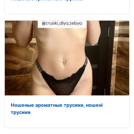
Ношеные ароматные трусики, ношені
трусики