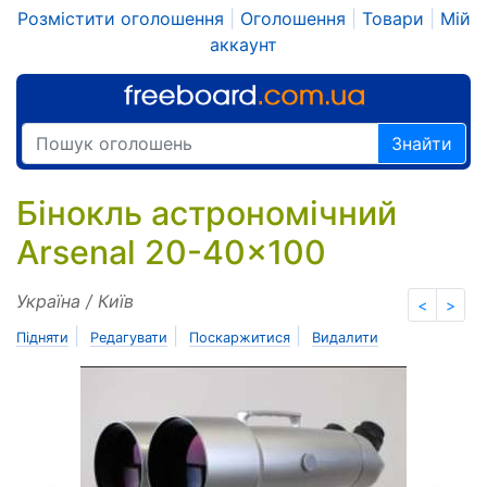
Розмістити оголошення
|
Оголошення
|
Товари
|
Мій
аккаунт
Знайти
Бінокль астрономічний
Arsenal 20-40x100
Україна / Київ
<
>
|
|
|
Підняти
Редагувати
Поскаржитися
Видалити