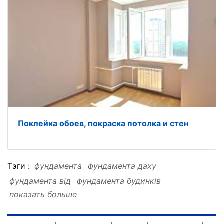
Поклейка обоев, покраска потолка и стен
Тэги :
фундамента
фундамента даху
фундамента від
фундамента будинків
показать больше
фундамента будівництво
фундамента будівництво даху