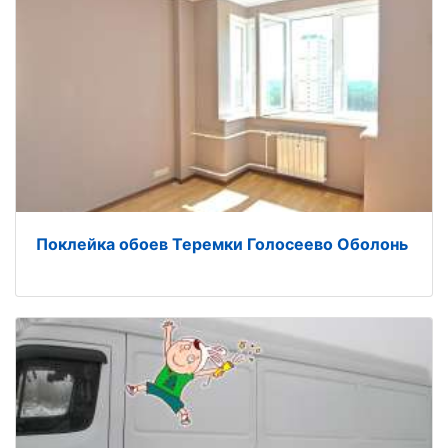
Поклейка обоев Теремки Голосеево Оболонь