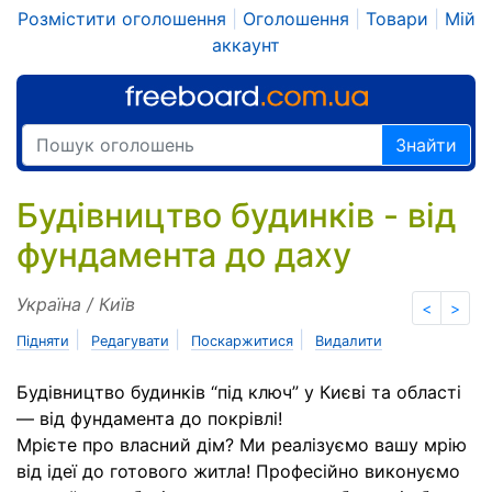
Розмістити оголошення
|
Оголошення
|
Товари
|
Мій
аккаунт
Знайти
Будівництво будинків - від
фундамента до даху
Україна / Київ
<
>
|
|
|
Підняти
Редагувати
Поскаржитися
Видалити
Будівництво будинків “під ключ” у Києві та області
— від фундамента до покрівлі!
Мрієте про власний дім? Ми реалізуємо вашу мрію
від ідеї до готового житла! Професійно виконуємо