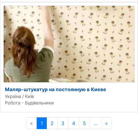
Маляр-штукатур на постоянную в Киеве
Україна / Київ
Робота - Будівельники
«
Попередня сторінка
1
2
3
4
5
...
»
Наступна ст