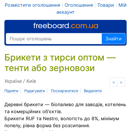
Розмістити оголошення
|
Оголошення
|
Товари
|
Мій
аккаунт
Знайти
Брикети з тирси оптом —
тенти або зерновози
Україна / Київ
<
>
|
|
|
Підняти
Редагувати
Поскаржитися
Видалити
Деревні брикети — біопаливо для заводів, котелень
та комерційних об'єктів.
Брикети RUF та Nestro, вологість до 8%, мінімум
попелу, рівна форма без розсипання.