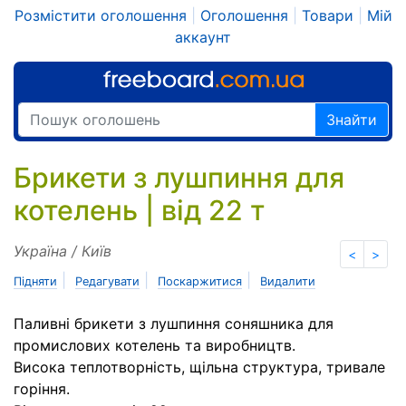
Розмістити оголошення
|
Оголошення
|
Товари
|
Мій
аккаунт
Знайти
Брикети з лушпиння для
котелень | від 22 т
Україна / Київ
<
>
|
|
|
Підняти
Редагувати
Поскаржитися
Видалити
Паливні брикети з лушпиння соняшника для
промислових котелень та виробництв.
Висока теплотворність, щільна структура, тривале
горіння.