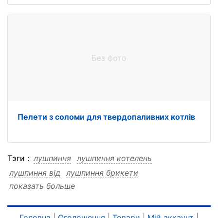
Без фото
Пелети з соломи для твердопаливних котлів
Тэги :
лушпиння
лушпиння котелень
лушпиння від
лушпиння брикети
показать больше
лушпиння брикети котелень
лушпиння брикети від
котелень
котелень лушпиння
котелень від
Головна
|
Оголошення
|
Товари
|
Мій аккаунт
|