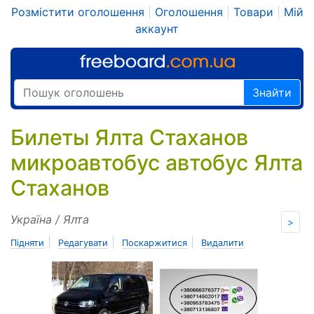
Розмістити оголошення
|
Оголошення
|
Товари
|
Мій
аккаунт
Знайти
Билеты Ялта Стаханов
микроавтобус автобус Ялта
Стаханов
Україна / Ялта
>
|
|
|
Підняти
Редагувати
Поскаржитися
Видалити