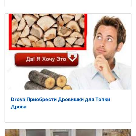
Drova Приобрести Дровишки для Топки
Дрова