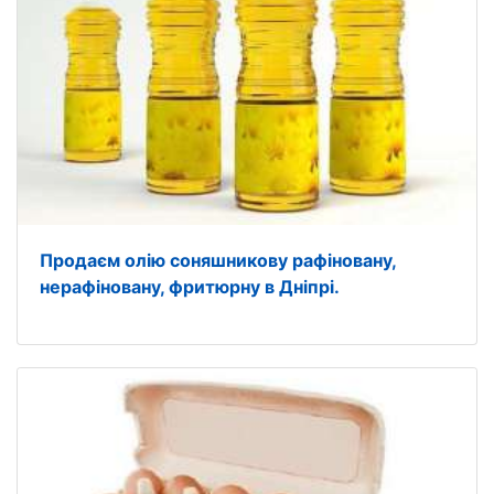
Продаєм олію соняшникову рафіновану,
нерафіновану, фритюрну в Дніпрі.