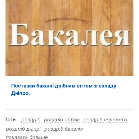
Поставки бакалії дрібним оптом зі складу
Дніпро.
Тэги :
роздріб
роздріб оптом
роздріб недорого
роздріб дніпрі
роздріб бакалія
показать больше
роздріб бакалія оптом
роздріб бакалія недорого