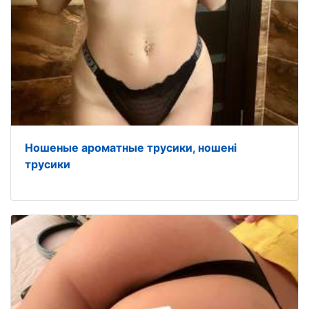
Ношеные ароматные трусики, ношені
трусики