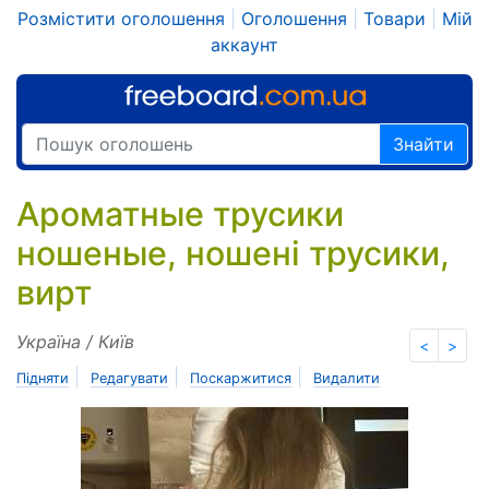
Розмістити оголошення
|
Оголошення
|
Товари
|
Мій
аккаунт
Знайти
Ароматные трусики
ношеные, ношені трусики,
вирт
Україна / Київ
<
>
|
|
|
Підняти
Редагувати
Поскаржитися
Видалити