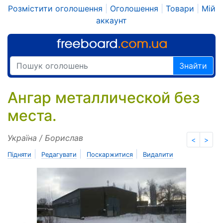
Розмістити оголошення
|
Оголошення
|
Товари
|
Мій
аккаунт
Знайти
Ангар металлической без
места.
Україна / Борислав
<
>
|
|
|
Підняти
Редагувати
Поскаржитися
Видалити