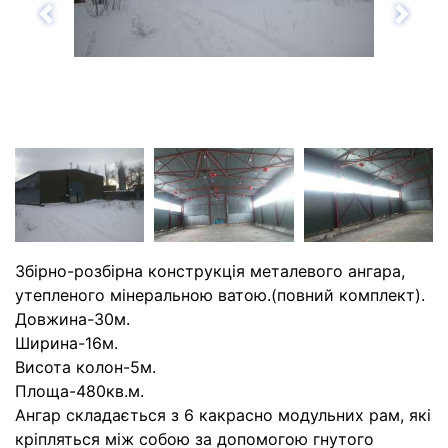
Назад
Впе
Збірно-розбірна конструкція металевого ангара,
утепленого мінеральною ватою.(повний комплект).
Довжина-30м.
Ширина-16м.
Висота колон-5м.
Площа-480кв.м.
Ангар складається з 6 какрасно модульних рам, які
кріпляться між собою за допомогою гнутого