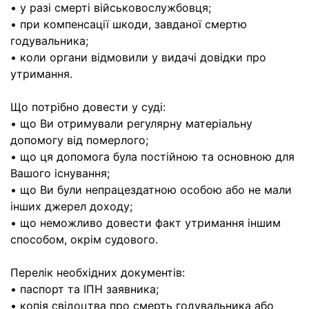
• у разі смерті військовослужбовця;
• при компенсації шкоди, завданої смертю
годувальника;
• коли органи відмовили у видачі довідки про
утримання.
Що потрібно довести у суді:
• що Ви отримували регулярну матеріальну
допомогу від померлого;
• що ця допомога була постійною та основною для
Вашого існування;
• що Ви були непрацездатною особою або не мали
інших джерел доходу;
• що неможливо довести факт утримання іншим
способом, окрім судового.
Перелік необхідних документів:
• паспорт та ІПН заявника;
• копія свідоцтва про смерть годувальника або