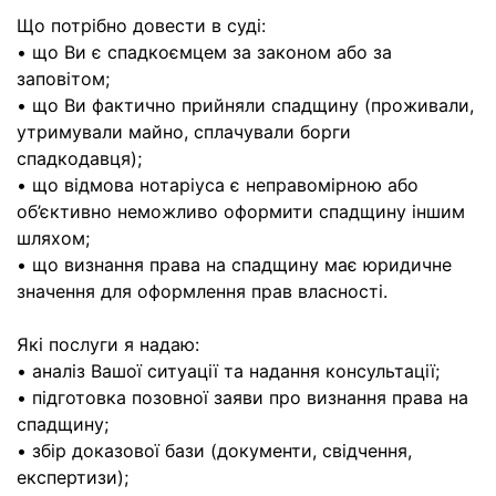
Що потрібно довести в суді:
• що Ви є спадкоємцем за законом або за
заповітом;
• що Ви фактично прийняли спадщину (проживали,
утримували майно, сплачували борги
спадкодавця);
• що відмова нотаріуса є неправомірною або
об’єктивно неможливо оформити спадщину іншим
шляхом;
• що визнання права на спадщину має юридичне
значення для оформлення прав власності.
Які послуги я надаю:
• аналіз Вашої ситуації та надання консультації;
• підготовка позовної заяви про визнання права на
спадщину;
• збір доказової бази (документи, свідчення,
експертизи);