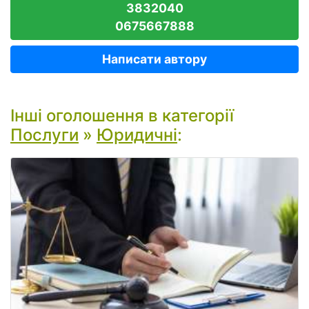
3832040
0675667888
Написати автору
Інші оголошення в категорії
Послуги
»
Юридичні
: