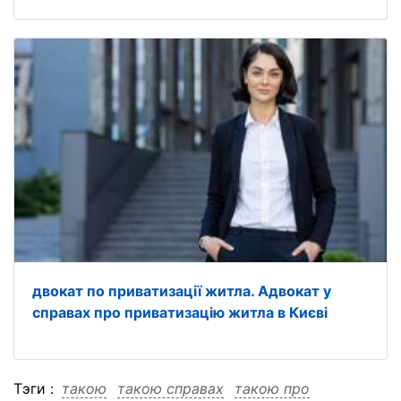
двокат по приватизації житла. Адвокат у
справах про приватизацію житла в Києві
Тэги :
такою
такою справах
такою про