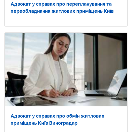
Адвокат у справах про перепланування та
переобладнання житлових приміщень Київ
Адвокат у справах про обмін житлових
приміщень Київ Виноградар