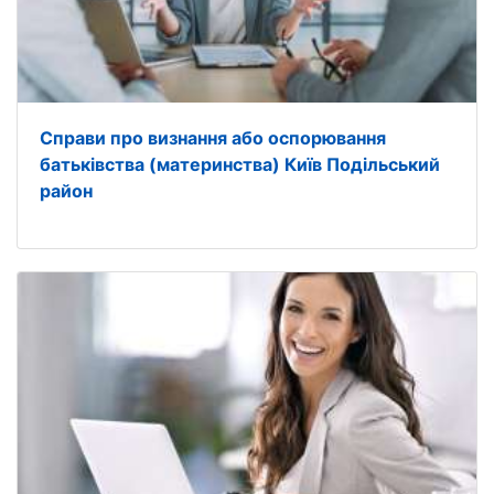
Справи про визнання або оспорювання
батьківства (материнства) Київ Подільський
район