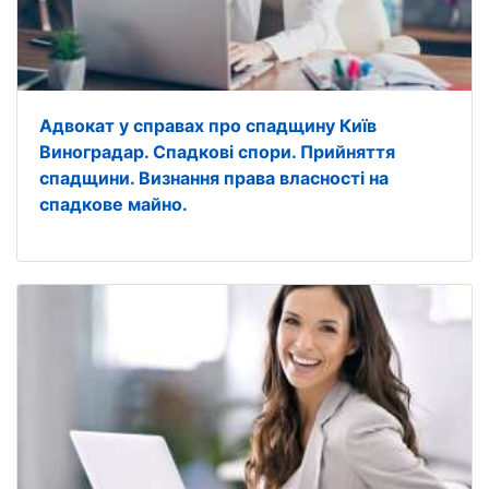
Адвокат у справах про спадщину Київ
Виноградар. Спадкові спори. Прийняття
спадщини. Визнання права власності на
спадкове майно.