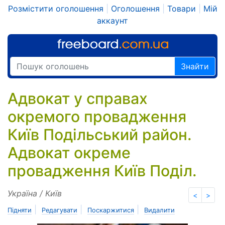
Розмістити оголошення
|
Оголошення
|
Товари
|
Мій
аккаунт
Знайти
Адвокат у справах
окремого провадження
Київ Подільський район.
Адвокат окреме
провадження Київ Поділ.
Україна / Київ
<
>
|
|
|
Підняти
Редагувати
Поскаржитися
Видалити