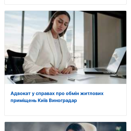
Адвокат у справах про обмін житлових
приміщень Київ Виноградар