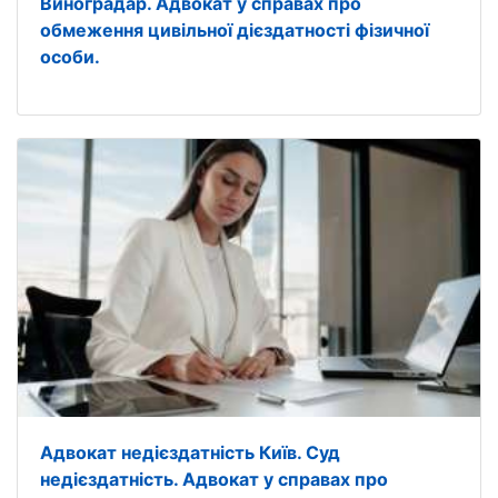
Виноградар. Адвокат у справах про
обмеження цивільної дієздатності фізичної
особи.
Адвокат недієздатність Київ. Суд
недієздатність. Адвокат у справах про