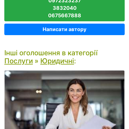
0972323237
3832040
0675667888
Написати автору
Інші оголошення в категорії
Послуги
»
Юридичні
: