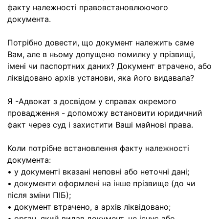
факту належності правовстановлюючого
документа.
Потрібно довести, що документ належить саме
Вам, але в ньому допущено помилку у прізвищі,
імені чи паспортних даних? Документ втрачено, або
ліквідовано архів установи, яка його видавала?
Я -Адвокат з досвідом у справах окремого
провадження - допоможу встановити юридичний
факт через суд і захистити Ваші майнові права.
Коли потрібне встановлення факту належності
документа:
• у документі вказані неповні або неточні дані;
• документи оформлені на інше прізвище (до чи
після зміни ПІБ);
• документ втрачено, а архів ліквідовано;
• орган, який видав документ, не існує або