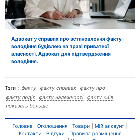
Адвокат у справах про встановлення факту
володіння будівлею на праві приватної
власності. Адвокат для підтвердження
володіння.
Тэги :
факту
факту справах
факту про
факту поділ
факту належності
факту київ
показать больше
факту документа
факту документів
факту встановлення
факту адвокат
факту адвокат справах
факту адвокат про
Головна
|
Оголошення
|
Товари
|
Мій аккаунт
|
Контакти
|
Відгуки
|
Правила розміщення
факту адвокат поділ
факту адвокат належності