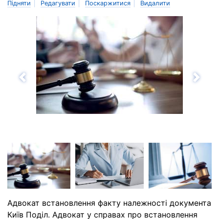
|
|
|
Підняти
Редагувати
Поскаржитися
Видалити
Назад
Впе
Адвокат встановлення факту належності документа
Київ Поділ. Адвокат у справах про встановлення