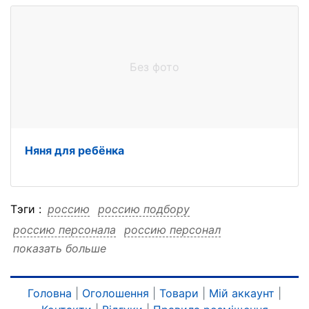
Без фото
Няня для ребёнка
Тэги :
россию
россию подбору
россию персонала
россию персонал
показать больше
россию луганске
россию домашний
россию домашнего
россию ангел»
россию агентство
россию «семейный
Головна
|
Оголошення
|
Товари
|
Мій аккаунт
|